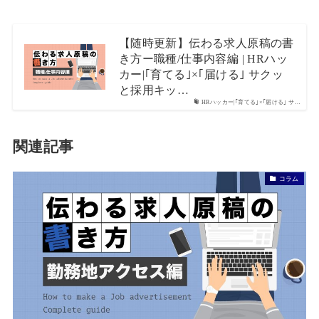
【随時更新】伝わる求人原稿の書
き方ー職種/仕事内容編 | HRハッ
カー|｢育てる｣×｢届ける｣ サクッ
と採用キッ…
HRハッカー|｢育てる｣×｢届ける｣ サ…
関連記事
コラム