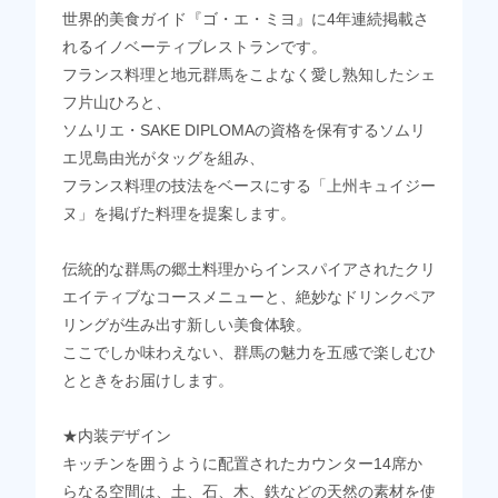
世界的美食ガイド『ゴ・エ・ミヨ』に4年連続掲載さ
れるイノベーティブレストランです。
フランス料理と地元群馬をこよなく愛し熟知したシェ
フ片山ひろと、
ソムリエ・SAKE DIPLOMAの資格を保有するソムリ
エ児島由光がタッグを組み、
フランス料理の技法をベースにする「上州キュイジー
ヌ」を掲げた料理を提案します。
伝統的な群馬の郷土料理からインスパイアされたクリ
エイティブなコースメニューと、絶妙なドリンクペア
リングが生み出す新しい美食体験。
ここでしか味わえない、群馬の魅力を五感で楽しむひ
とときをお届けします。
★内装デザイン
キッチンを囲うように配置されたカウンター14席か
らなる空間は、土、石、木、鉄などの天然の素材を使