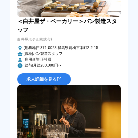
＜白井屋ザ・ベーカリー＞パン製造スタ
ッフ
白井屋ホテル株式会社
[勤務地]〒371-0023 群馬県前橋市本町2-2-15
[職種]パン製造スタッフ
[雇用形態]正社員
[給与]月給280,000円〜
求人詳細を見る