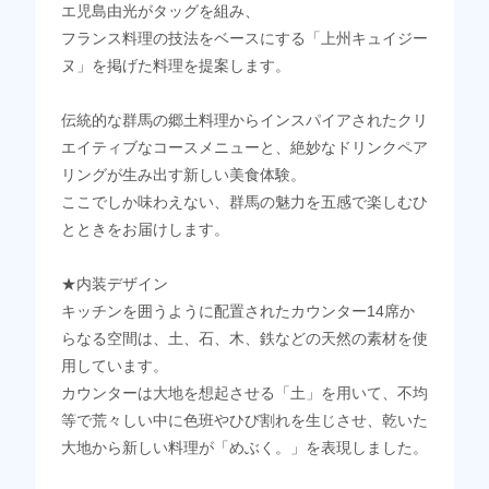
エ児島由光がタッグを組み、
フランス料理の技法をベースにする「上州キュイジー
ヌ」を掲げた料理を提案します。
伝統的な群馬の郷土料理からインスパイアされたクリ
エイティブなコースメニューと、絶妙なドリンクペア
リングが生み出す新しい美食体験。
ここでしか味わえない、群馬の魅力を五感で楽しむひ
とときをお届けします。
★内装デザイン
キッチンを囲うように配置されたカウンター14席か
らなる空間は、土、石、木、鉄などの天然の素材を使
用しています。
カウンターは大地を想起させる「土」を用いて、不均
等で荒々しい中に色班やひび割れを生じさせ、乾いた
大地から新しい料理が「めぶく。」を表現しました。