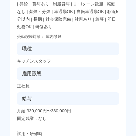
|
昇給・賞与あり
|
制服貸与
|
U・Iターン歓迎
|
転勤
なし
|
禁煙・分煙
|
車通勤OK
|
自転車通勤OK
|
駅近5
分以内
|
長期
|
社会保険完備
|
社割あり
|
急募
|
即日
勤務OK
|
研修あり
|
受動喫煙対策：
屋内禁煙
職種
キッチンスタッフ
雇用形態
正社員
給与
月給 330,000円〜380,000円
固定残業：なし
試用・研修時