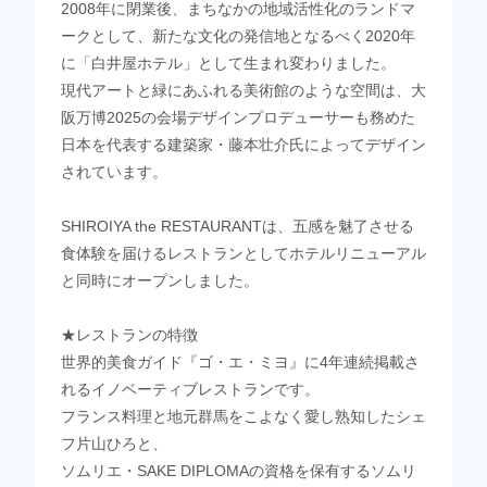
2008年に閉業後、まちなかの地域活性化のランドマ
ークとして、新たな文化の発信地となるべく2020年
に「白井屋ホテル」として生まれ変わりました。
現代アートと緑にあふれる美術館のような空間は、大
阪万博2025の会場デザインプロデューサーも務めた
日本を代表する建築家・藤本壮介氏によってデザイン
されています。
SHIROIYA the RESTAURANTは、五感を魅了させる
食体験を届けるレストランとしてホテルリニューアル
と同時にオープンしました。
★レストランの特徴
世界的美食ガイド『ゴ・エ・ミヨ』に4年連続掲載さ
れるイノベーティブレストランです。
フランス料理と地元群馬をこよなく愛し熟知したシェ
フ片山ひろと、
ソムリエ・SAKE DIPLOMAの資格を保有するソムリ