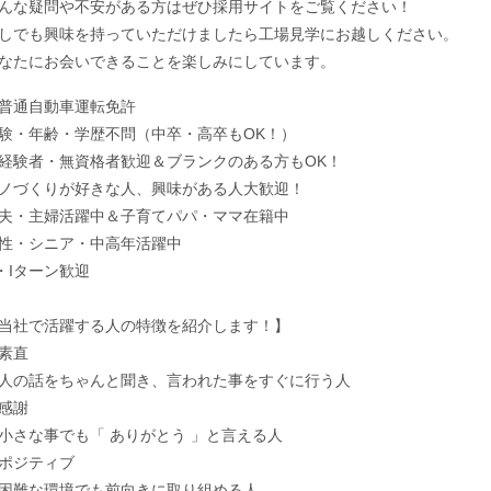
んな疑問や不安がある方はぜひ採用サイトをご覧ください！
しでも興味を持っていただけましたら工場見学にお越しください。
なたにお会いできることを楽しみにしています。
普通自動車運転免許
験・年齢・学歴不問（中卒・高卒もOK！）
経験者・無資格者歓迎＆ブランクのある方もOK！
ノづくりが好きな人、興味がある人大歓迎！
夫・主婦活躍中＆子育てパパ・ママ在籍中
性・シニア・中高年活躍中
・Iターン歓迎
当社で活躍する人の特徴を紹介します！】
素直
の話をちゃんと聞き、言われた事をすぐに行う人
感謝
さな事でも「 ありがとう 」と言える人
ポジティブ
難な環境でも前向きに取り組める人