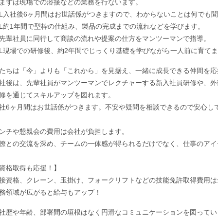
まずは現場での溶接などの業務を行ないます。
入社後6ヶ月間はお世話係がつきますので、わからないことは何でも聞
約1年間で型枠の仕組み、製品の完成までの流れなどを学びます。
先輩社員に同行して商談の流れや提案の仕方をマンツーマンで指導。
現場での研修後、約2年間でじっくり基礎を学びながら一人前に育てま
たちは「今」よりも「これから」を見据え、一緒に成長できる仲間を応
社後は、先輩社員がマンツーマンでレクチャーする新入社員研修や、外
修を通じてスキルアップを図れます。
社6ヶ月間はお世話係がつきます。不安や疑問を相談できるので安心し
ンチや懇親会の費用は会社が負担します。
僚との交流を深め、チームの一体感が得られるだけでなく、仕事のアイ
資格取得も応援！】
接資格、クレーン、玉掛け、フォークリフトなどの技能免許取得費用は
務領域が広がると給与もアップ！
社歴や年齢、部署間の垣根はなく円滑なコミュニケーションを図ってい