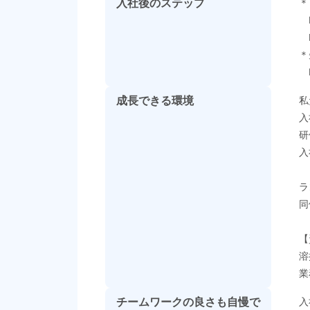
入社後のステップ
＊
L
L
＊
L
成長できる環境
私
入
研
入
ラ
同
【
溶
業
チームワークの良さも自慢で
入