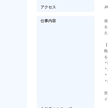
アクセス
J
仕事内容
道
る
土
【
既
る
＊
＊
＊
＊
営
イ