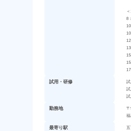
＜
8
1
1
1
1
1
1
1
試用・研修
試
試
試
勤務地
〒
福
最寄り駅
五