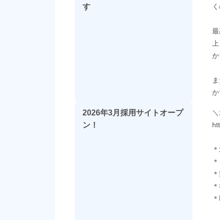
す
く
最
上
か
ま
か
2026年3月採用サイトオープ
＼
ン！
ht
＊
＊
＊
＊
＊