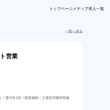
トップページ
メディア
求人一覧
一覧へ戻る
ト営業
り！賞与年2回！家賃補助！工場見学随時実施