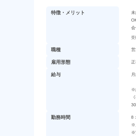
特徴・メリット
未
O
会
受
職種
営
雇用形態
正
給与
月
※
《
3
勤務時間
8
※
※