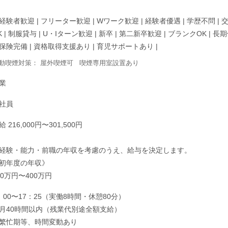
経験者歓迎
|
フリーター歓迎
|
Wワーク歓迎
|
経験者優遇
|
学歴不問
|
K
|
制服貸与
|
U・Iターン歓迎
|
新卒
|
第二新卒歓迎
|
ブランクOK
|
長期
保険完備
|
資格取得支援あり
|
育児サポートあり
|
動喫煙対策：
屋外喫煙可
喫煙専用室設置あり
業
社員
給 216,000円〜301,500円
経験・能力・前職の年収を考慮のうえ、給与を決定します。
初年度の年収》
00万円〜400万円
：00〜17：25（実働8時間・休憩80分）
月40時間以内（残業代別途全額支給）
繁忙期等、時間変動あり