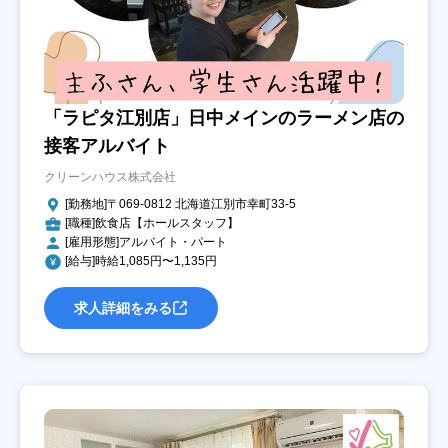
「ラピタ江別店」日中メインのラーメン店の
接客アルバイト
クリーンハウス株式会社
[勤務地]〒069-0812 北海道江別市幸町33-5
[職種]飲食店【ホールスタッフ】
[雇用形態]アルバイト・パート
[給与]時給1,085円〜1,135円
求人詳細をみる