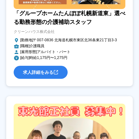
「グループホームたんぽぽ札幌新道東」選べ
る勤務形態の介護補助スタッフ
クリーンハウス株式会社
[勤務地]〒007-0836 北海道札幌市東区北36条東21丁目3-3
[職種]介護職員
[雇用形態]アルバイト・パート
[給与]時給1,175円〜1,275円
求人詳細をみる