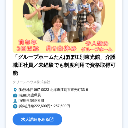
「グループホームたんぽぽ江別東光館」介護
職正社員／未経験でも制度利用で資格取得可
能
クリーンハウス株式会社
[勤務地]〒067-0023 北海道江別市東光町33-6
[職種]介護職員
[雇用形態]正社員
[給与]月給222,600円〜257,600円
求人詳細をみる