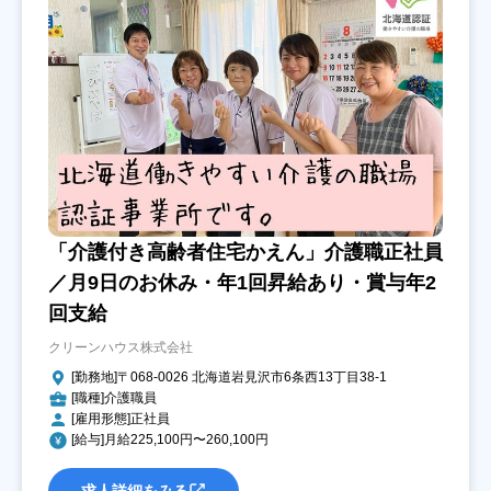
「介護付き高齢者住宅かえん」介護職正社員
／月9日のお休み・年1回昇給あり・賞与年2
回支給
クリーンハウス株式会社
[勤務地]〒068-0026 北海道岩見沢市6条西13丁目38-1
[職種]介護職員
[雇用形態]正社員
[給与]月給225,100円〜260,100円
求人詳細をみる