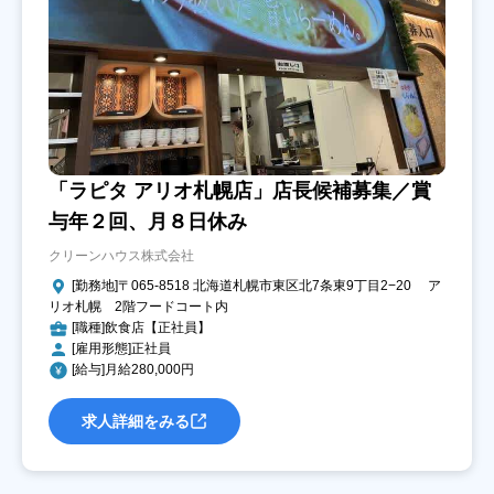
「ラピタ アリオ札幌店」店長候補募集／賞
与年２回、月８日休み
クリーンハウス株式会社
[勤務地]〒065-8518 北海道札幌市東区北7条東9丁目2−20 ア
リオ札幌 2階フードコート内
[職種]飲食店【正社員】
[雇用形態]正社員
[給与]月給280,000円
求人詳細をみる