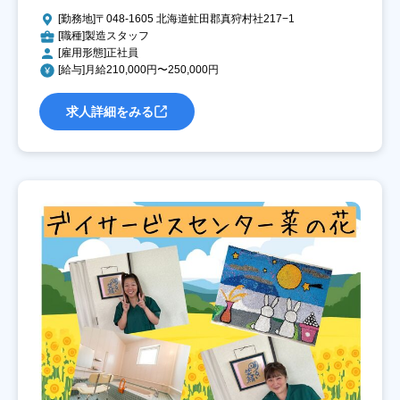
[勤務地]〒048-1605 北海道虻田郡真狩村社217−1
[職種]製造スタッフ
[雇用形態]正社員
[給与]月給210,000円〜250,000円
求人詳細をみる