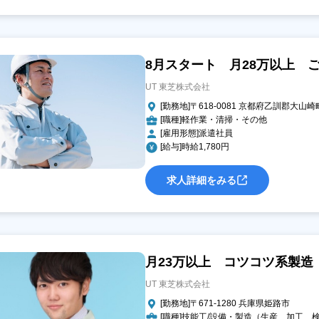
8月スタート 月28万以上 ごみ
UT 東芝株式会社
[勤務地]〒618-0081 京都府乙訓郡大山崎
[職種]軽作業・清掃・その他
[雇用形態]派遣社員
[給与]時給1,780円
求人詳細をみる
月23万以上 コツコツ系製造 車
UT 東芝株式会社
[勤務地]〒671-1280 兵庫県姫路市
[職種]技能工/設備・製造（生産、加工