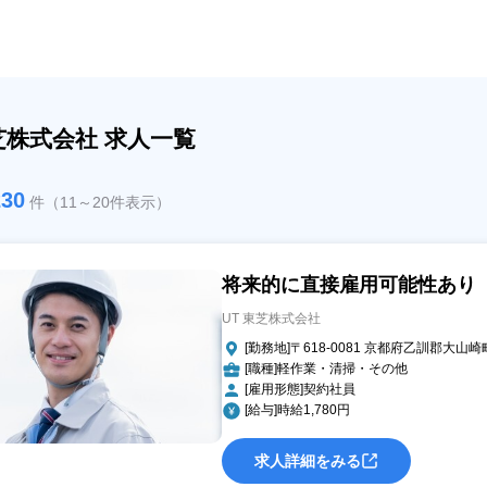
東芝株式会社 求人一覧
230
件（11～20件表示）
将来的に直接雇用可能性あり 3
UT 東芝株式会社
[勤務地]〒618-0081 京都府乙訓郡大山崎
[職種]軽作業・清掃・その他
[雇用形態]契約社員
[給与]時給1,780円
求人詳細をみる