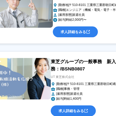
[勤務地]〒510-8101 三重県三重郡朝日
[職種]エンジニア（機械・電気・電子・
[雇用形態]派遣社員
[給与]時給2,000円〜
求人詳細をみる
東芝グループの一般事務 新入
務：/BSNB0807
UT 東芝株式会社
[勤務地]〒510-8101 三重県三重郡朝日町
[職種]事務・管理
[雇用形態]派遣社員
[給与]時給1,400円
求人詳細をみる