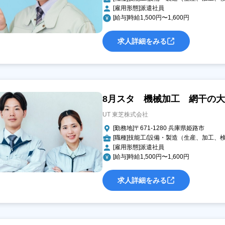
[雇用形態]派遣社員
[給与]時給1,500円〜1,600円
求人詳細をみる
8月スタ 機械加工 網干の大手グ
UT 東芝株式会社
[勤務地]〒671-1280 兵庫県姫路市
[職種]技能工/設備・製造（生産、加工
[雇用形態]派遣社員
[給与]時給1,500円〜1,600円
求人詳細をみる