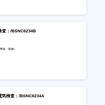
：/BSNC6234B
半導体・制御）
検査：/BSNC6234A