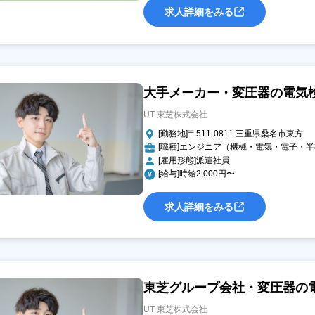
求人詳細をみる
大手メーカー・変圧器の電気検査
UT 東芝株式会社
[勤務地]〒511-0811 三重県桑名市東方
[職種]エンジニア（機械・電気・電子・
[雇用形態]派遣社員
[給与]時給2,000円〜
求人詳細をみる
東芝グループ会社・変圧器の電気
UT 東芝株式会社