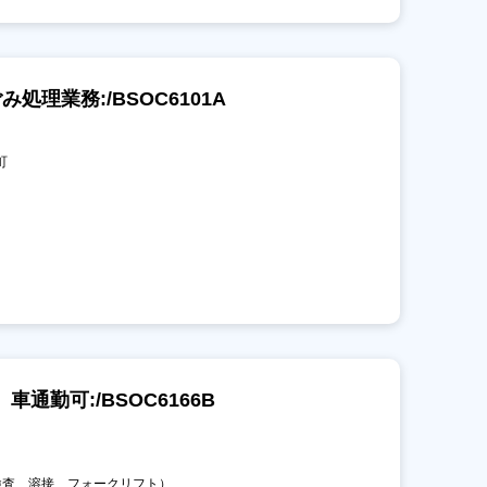
処理業務:/BSOC6101A
町
通勤可:/BSOC6166B
、検査、溶接、フォークリフト）