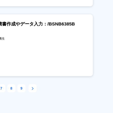
作成やデータ入力：/BSNB6385B
町縄生
7
8
9