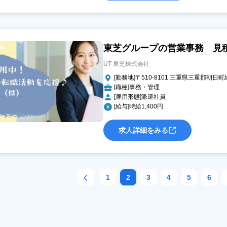
東芝グループの営業事務 見積書
UT 東芝株式会社
[勤務地]〒510-8101 三重県三重郡朝日
[職種]事務・管理
[雇用形態]派遣社員
[給与]時給1,400円
求人詳細をみる
1
2
3
4
5
6