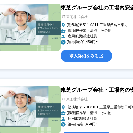
東芝グループ会社の工場内安全管
UT 東芝株式会社
[勤務地]〒511-0811 三重県桑名市東方
[職種]軽作業・清掃・その他
[雇用形態]派遣社員
[給与]時給1,450円〜
求人詳細をみる
東芝グループ会社・工場内の安全
UT 東芝株式会社
[勤務地]〒510-8101 三重県三重郡朝日
[職種]軽作業・清掃・その他
[雇用形態]派遣社員
[給与]時給1,450円〜