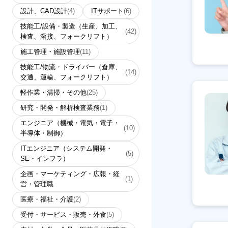
設計、CAD設計
(4)
ITサポート
(6)
技能工/設備・製造（生産、加工、
(42)
検査、溶接、フォークリフト）
施工管理・施設管理
(11)
技能工/物流・ドライバー（倉庫、
(14)
交通、運輸、フォークリフト）
軽作業・清掃・その他
(25)
研究・開発・解析検査業務
(1)
エンジニア（機械・電気・電子・
(10)
半導体・制御）
ITエンジニア（システム開発・
(5)
SE・インフラ）
企画・マーケティング・広報・経
(1)
営・管理職
医療・福祉・介護
(2)
受付・サービス・販売・外食
(5)