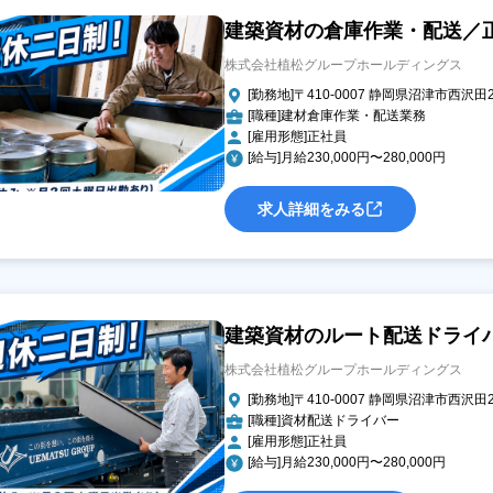
建築資材の倉庫作業・配送／
株式会社植松グループホールディングス
[勤務地]〒410-0007 静岡県沼津市西沢田2
[職種]建材倉庫作業・配送業務
[雇用形態]正社員
[給与]月給230,000円〜280,000円
求人詳細をみる
建築資材のルート配送ドライ
株式会社植松グループホールディングス
[勤務地]〒410-0007 静岡県沼津市西沢田2
[職種]資材配送ドライバー
[雇用形態]正社員
[給与]月給230,000円〜280,000円