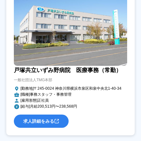
戸塚共立いずみ野病院 医療事務（常勤）
一般社団法人TMG本部
[勤務地]〒245-0024 神奈川県横浜市泉区和泉中央北1-40-34
[職種]事務スタッフ・事務管理
[雇用形態]正社員
[給与]月給200,513円〜238,568円
求人詳細をみる