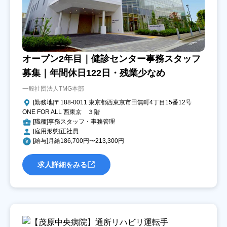
オープン2年目｜健診センター事務スタッフ
募集｜年間休日122日・残業少なめ
一般社団法人TMG本部
[勤務地]〒188-0011 東京都西東京市田無町4丁目15番12号
ONE FOR ALL 西東京 ３階
[職種]事務スタッフ・事務管理
[雇用形態]正社員
[給与]月給186,700円〜213,300円
求人詳細をみる