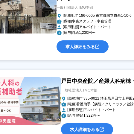
一般社団法人TMG本部
[勤務地]〒186-0005 東京都国立市西1-10-6
[職種]事務スタッフ・事務管理
[雇用形態]アルバイト・パート
[給与]時給1,230円〜
求人詳細をみる
戸田中央産院／産婦人科病棟
一般社団法人TMG本部
[勤務地]〒335-0022 埼玉県戸田市上戸田2
[職種]看護助手【病院／クリニック／健
[雇用形態]アルバイト・パート
[給与]時給1,322円〜
求人詳細をみる