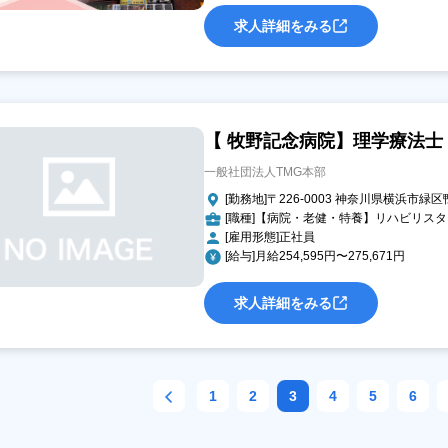
求人詳細をみる
【 牧野記念病院】理学療法士
一般社団法人TMG本部
[勤務地]〒226-0003 神奈川県横浜市緑区鴨
[職種]【病院・老健・特養】リハビリス
[雇用形態]正社員
[給与]月給254,595円〜275,671円
求人詳細をみる
1
2
3
4
5
6