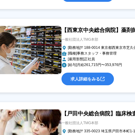
【西東京中央総合病院】薬剤
一般社団法人TMG本部
[勤務地]〒188-0014 東京都西東京市芝久保
[職種]事務スタッフ・事務管理
[雇用形態]正社員
[給与]月給261,715円〜353,976円
求人詳細をみる
【戸田中央総合病院】臨床検
一般社団法人TMG本部
[勤務地]〒335-0023 埼玉県戸田市本町1-1