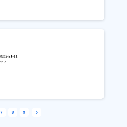
居2-21-11
タッフ
7
8
9