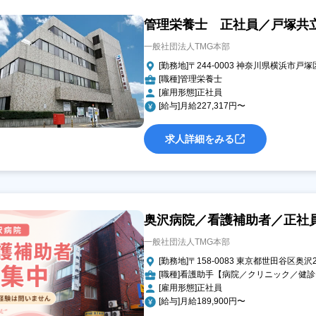
管理栄養士 正社員／戸塚共
一般社団法人TMG本部
[勤務地]〒244-0003 神奈川県横浜市戸塚
[職種]管理栄養士
[雇用形態]正社員
[給与]月給227,317円〜
求人詳細をみる
奥沢病院／看護補助者／正社
一般社団法人TMG本部
[勤務地]〒158-0083 東京都世田谷区奥沢2-
[職種]看護助手【病院／クリニック／健
[雇用形態]正社員
[給与]月給189,900円〜