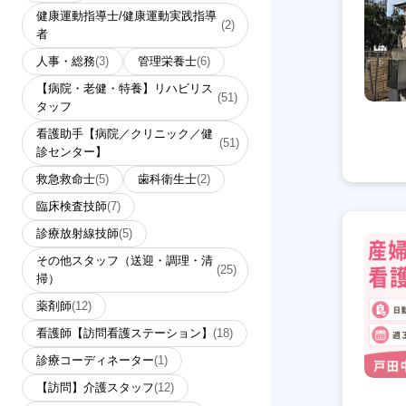
健康運動指導士/健康運動実践指導
(2)
者
人事・総務
(3)
管理栄養士
(6)
【病院・老健・特養】リハビリス
(51)
タッフ
看護助手【病院／クリニック／健
(51)
診センター】
救急救命士
(5)
歯科衛生士
(2)
臨床検査技師
(7)
診療放射線技師
(5)
その他スタッフ（送迎・調理・清
(25)
掃）
薬剤師
(12)
看護師【訪問看護ステーション】
(18)
診療コーディネーター
(1)
【訪問】介護スタッフ
(12)