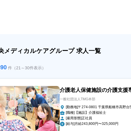
央メディカルケアグループ 求人一覧
590
件（21～30件表示）
介護老人保健施設の介護支援
一般社団法人TMG本部
[勤務地]〒274-0801 千葉県船橋市高野台5-
[職種]【施設】介護福祉士
[雇用形態]正社員
[給与]月給243,800円〜325,000円