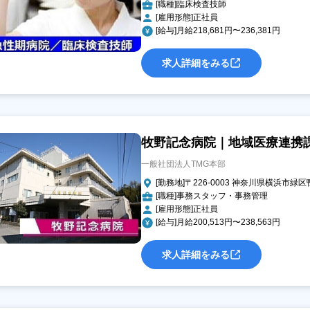
[職種]臨床検査技師
[雇用形態]正社員
[給与]月給218,681円〜236,381円
求人詳細をみる
牧野記念病院｜地域医療連携
一般社団法人TMG本部
[勤務地]〒226-0003 神奈川県横浜市緑区鴨
[職種]事務スタッフ・事務管理
[雇用形態]正社員
[給与]月給200,513円〜238,563円
求人詳細をみる