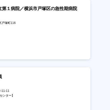
立第１病院／横浜市戸塚区の急性期病院
区戸塚町116
員
11-11
診センター】