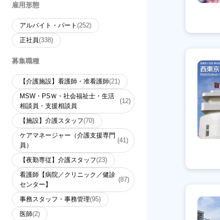
雇用形態
アルバイト・パート
(252)
正社員
(338)
募集職種
【介護施設】看護師・准看護師
(21)
MSW・PSＷ・社会福祉士・生活
(12)
相談員・支援相談員
【施設】介護スタッフ
(70)
ケアマネージャー（介護支援専門
(41)
員）
【夜勤専従】介護スタッフ
(23)
看護師【病院／クリニック／健診
(87)
センター】
事務スタッフ・事務管理
(95)
医師
(2)