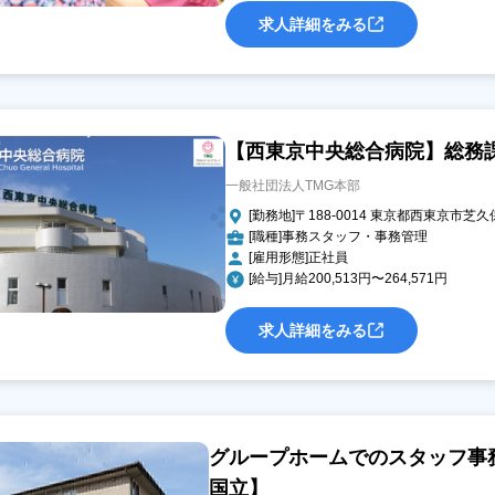
求人詳細をみる
【西東京中央総合病院】総務
一般社団法人TMG本部
[勤務地]〒188-0014 東京都西東京市芝久保
[職種]事務スタッフ・事務管理
[雇用形態]正社員
[給与]月給200,513円〜264,571円
求人詳細をみる
グループホームでのスタッフ事務
国立】