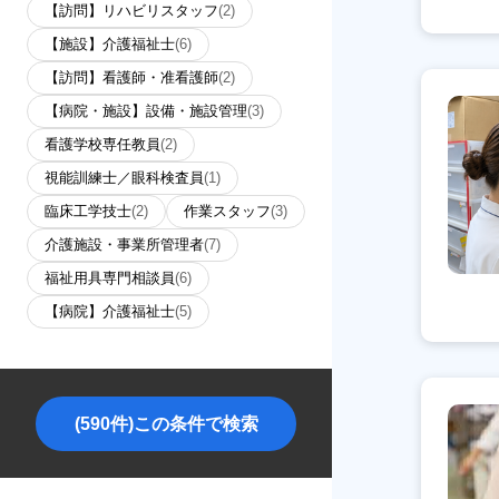
【訪問】リハビリスタッフ
(2)
【施設】介護福祉士
(6)
【訪問】看護師・准看護師
(2)
【病院・施設】設備・施設管理
(3)
看護学校専任教員
(2)
視能訓練士／眼科検査員
(1)
臨床工学技士
(2)
作業スタッフ
(3)
介護施設・事業所管理者
(7)
福祉用具専門相談員
(6)
【病院】介護福祉士
(5)
(590件)この条件で検索