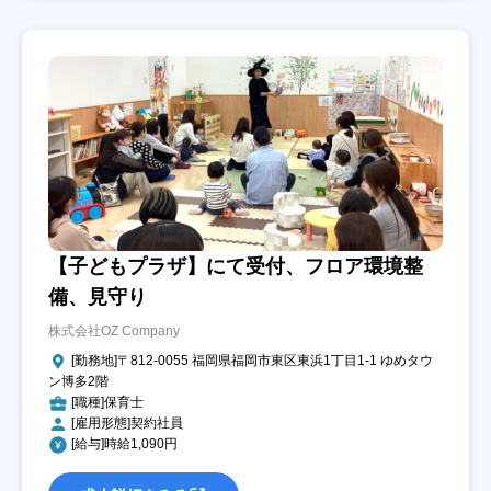
【子どもプラザ】にて受付、フロア環境整
備、見守り
株式会社OZ Company
[勤務地]〒812-0055 福岡県福岡市東区東浜1丁目1-1 ゆめタウ
ン博多2階
[職種]保育士
[雇用形態]契約社員
[給与]時給1,090円