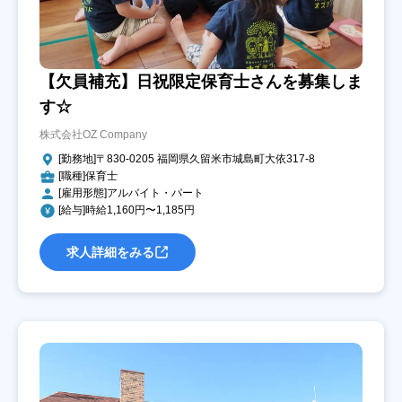
【欠員補充】日祝限定保育士さんを募集しま
す☆
株式会社OZ Company
[勤務地]〒830-0205 福岡県久留米市城島町大依317-8
[職種]保育士
[雇用形態]アルバイト・パート
[給与]時給1,160円〜1,185円
求人詳細をみる