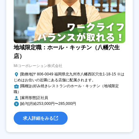
地域限定職：ホール・キッチン（八幡穴生
店）
Miコーポレーション株式会社
[勤務地]〒806-0049 福岡県北九州市八幡西区穴生1-18-15 ※は
じめはお住いの近隣にある店舗に配属されます。
[職種]お好み焼きレストランのホール・キッチン（地域限定
職）
[雇用形態]正社員
[給与]月給253,000円〜285,000円
求人詳細をみる