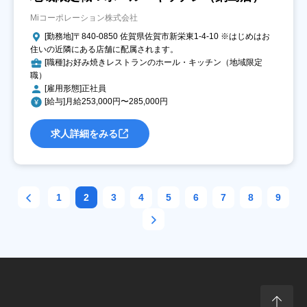
Miコーポレーション株式会社
[勤務地]〒840-0850 佐賀県佐賀市新栄東1-4-10 ※はじめはお
住いの近隣にある店舗に配属されます。
[職種]お好み焼きレストランのホール・キッチン（地域限定
職）
[雇用形態]正社員
[給与]月給253,000円〜285,000円
求人詳細をみる
1
2
3
4
5
6
7
8
9