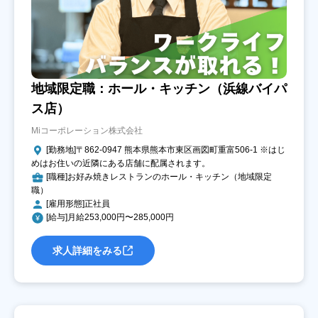
地域限定職：ホール・キッチン（浜線バイパ
ス店）
Miコーポレーション株式会社
[勤務地]〒862-0947 熊本県熊本市東区画図町重富506-1 ※はじ
めはお住いの近隣にある店舗に配属されます。
[職種]お好み焼きレストランのホール・キッチン（地域限定
職）
[雇用形態]正社員
[給与]月給253,000円〜285,000円
求人詳細をみる