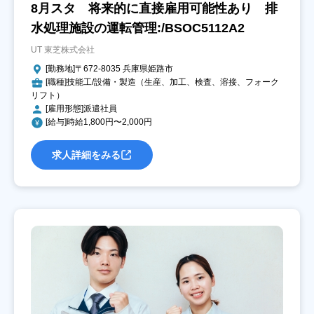
8月スタ 将来的に直接雇用可能性あり 排
水処理施設の運転管理:/BSOC5112A2
UT 東芝株式会社
[勤務地]〒672-8035 兵庫県姫路市
[職種]技能工/設備・製造（生産、加工、検査、溶接、フォーク
リフト）
[雇用形態]派遣社員
[給与]時給1,800円〜2,000円
求人詳細をみる