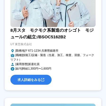
8月スタ モクモク系製造のオシゴト モジ
ュールの組立:/BSOC5162B2
UT 東芝株式会社
[勤務地]〒671-1234 兵庫県姫路市
[職種]技能工/設備・製造（生産、加工、検査、溶接、フォーク
リフト）
[雇用形態]派遣社員
[給与]時給1,300円〜1,600円
求人詳細をみる