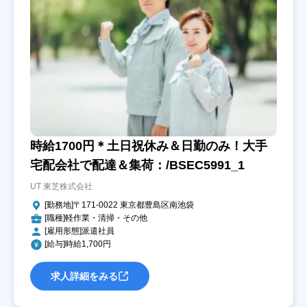
時給1700円＊土日祝休み＆日勤のみ！大手
宅配会社で配達＆集荷：/BSEC5991_1
UT 東芝株式会社
[勤務地]〒171-0022 東京都豊島区南池袋
[職種]軽作業・清掃・その他
[雇用形態]派遣社員
[給与]時給1,700円
求人詳細をみる