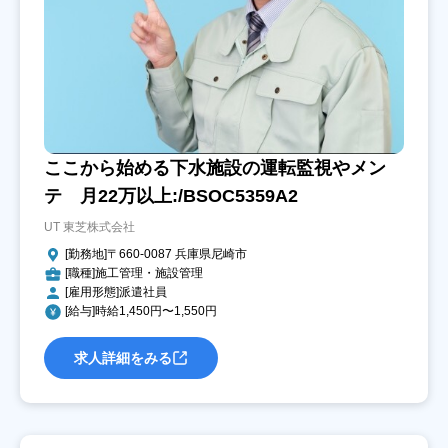
ここから始める下水施設の運転監視やメン
テ 月22万以上:/BSOC5359A2
UT 東芝株式会社
[勤務地]〒660-0087 兵庫県尼崎市
[職種]施工管理・施設管理
[雇用形態]派遣社員
[給与]時給1,450円〜1,550円
求人詳細をみる