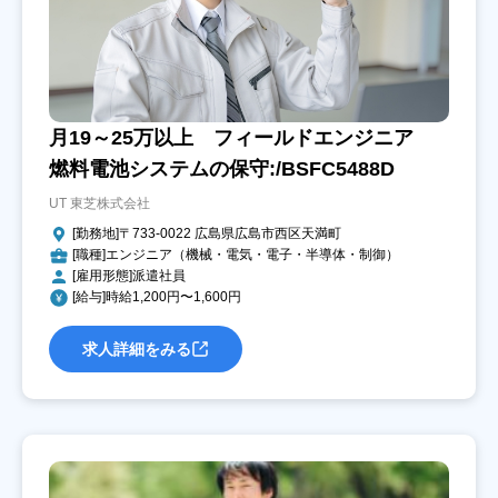
月19～25万以上 フィールドエンジニア
燃料電池システムの保守:/BSFC5488D
UT 東芝株式会社
[勤務地]〒733-0022 広島県広島市西区天満町
[職種]エンジニア（機械・電気・電子・半導体・制御）
[雇用形態]派遣社員
[給与]時給1,200円〜1,600円
求人詳細をみる