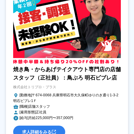
焼き鳥・からあげテイクアウト専門店の店舗
スタッフ（正社員）：鳥ぷろ 明石ビブレ店
株式会社トリプロ・プラス
[勤務地]〒674-0068 兵庫県明石市大久保町ゆりのき通り1‐3‐2
明石ビブレ1Ｆ
[職種]店舗スタッフ
[雇用形態]正社員
[給与]月給225,000円〜357,000円
求人詳細をみる