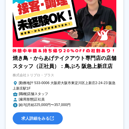
焼き鳥・からあげテイクアウト専門店の店舗
スタッフ（正社員）：鳥ぷろ 阪急上新庄店
株式会社トリプロ・プラス
[勤務地]〒533-0006 大阪府大阪市東淀川区上新庄2‐24‐23 阪急
上新庄駅1F
[職種]店舗スタッフ
[雇用形態]正社員
[給与]月給225,000円〜357,000円
求人詳細をみる