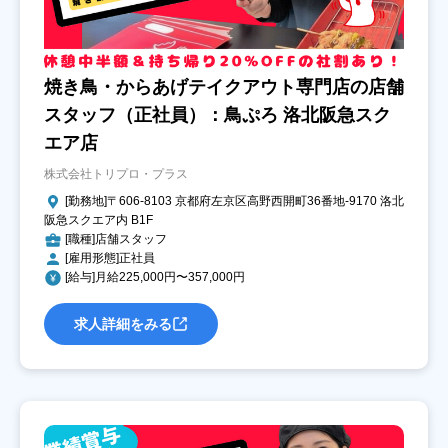
焼き鳥・からあげテイクアウト専門店の店舗
スタッフ（正社員）：鳥ぷろ 洛北阪急スク
エア店
株式会社トリプロ・プラス
[勤務地]〒606-8103 京都府左京区高野西開町36番地‐9170 洛北
阪急スクエア内 B1F
[職種]店舗スタッフ
[雇用形態]正社員
[給与]月給225,000円〜357,000円
求人詳細をみる