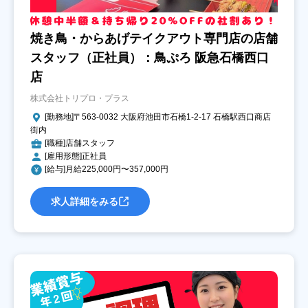
焼き鳥・からあげテイクアウト専門店の店舗
スタッフ（正社員）：鳥ぷろ 阪急石橋西口
店
株式会社トリプロ・プラス
[勤務地]〒563-0032 大阪府池田市石橋1‐2‐17 石橋駅西口商店
街内
[職種]店舗スタッフ
[雇用形態]正社員
[給与]月給225,000円〜357,000円
求人詳細をみる