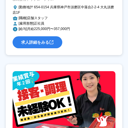
[勤務地]〒654-0154 兵庫県神戸市須磨区中落合2-2-4 大丸須磨
店1F
[職種]店舗スタッフ
[雇用形態]正社員
[給与]月給225,000円〜357,000円
求人詳細をみる