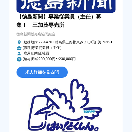
【徳島新聞】専業従業員（主任）募
集！ 三加茂専売所
徳島新聞販売店協同組合
[勤務地]〒779-4701 徳島県三好郡東みよし町加茂1936-1
[職種]専業従業員（主任）
[雇用形態]正社員
[給与]月給200,000円〜230,000円
求人詳細を見る