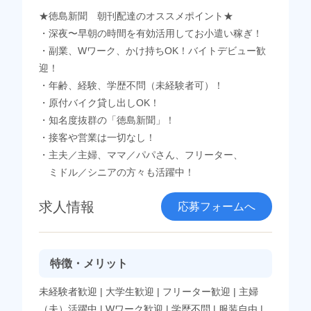
★徳島新聞 朝刊配達のオススメポイント★
・深夜〜早朝の時間を有効活用してお小遣い稼ぎ！
・副業、Wワーク、かけ持ちOK！バイトデビュー歓
迎！
・年齢、経験、学歴不問（未経験者可）！
・原付バイク貸し出しOK！
・知名度抜群の「徳島新聞」！
・接客や営業は一切なし！
・主夫／主婦、ママ／パパさん、フリーター、
ミドル／シニアの方々も活躍中！
求人情報
応募フォームへ
特徴・メリット
未経験者歓迎
|
大学生歓迎
|
フリーター歓迎
|
主婦
（夫）活躍中
|
Wワーク歓迎
|
学歴不問
|
服装自由
|