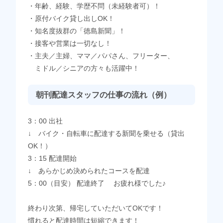
・年齢、経験、学歴不問（未経験者可）！
・原付バイク貸し出しOK！
・知名度抜群の「徳島新聞」！
・接客や営業は一切なし！
・主夫／主婦、ママ／パパさん、フリーター、
ミドル／シニアの方々も活躍中！
朝刊配達スタッフの仕事の流れ（例）
3：00 出社
↓ バイク・自転車に配達する新聞を乗せる（貸出
OK！）
3：15 配達開始
↓ あらかじめ決められたコースを配達
5：00（目安） 配達終了 お疲れ様でした♪
終わり次第、帰宅していただいてOKです！
慣れると配達時間は短縮できます！