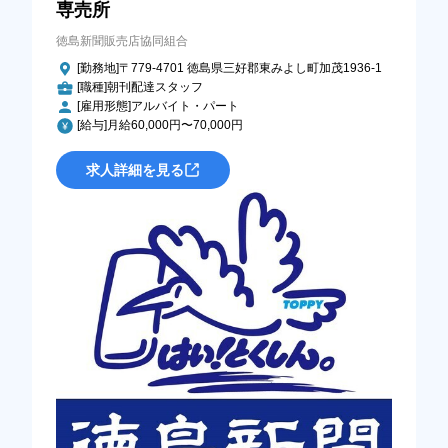
専売所
徳島新聞販売店協同組合
[勤務地]〒779-4701 徳島県三好郡東みよし町加茂1936-1
[職種]朝刊配達スタッフ
[雇用形態]アルバイト・パート
[給与]月給60,000円〜70,000円
求人詳細を見る