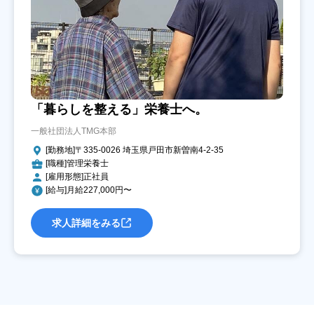
「暮らしを整える」栄養士へ。
一般社団法人TMG本部
[勤務地]〒335-0026 埼玉県戸田市新曽南4-2-35
[職種]管理栄養士
[雇用形態]正社員
[給与]月給227,000円〜
求人詳細をみる