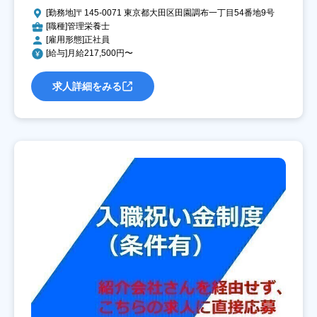
[勤務地]〒145-0071 東京都大田区田園調布一丁目54番地9号
[職種]管理栄養士
[雇用形態]正社員
[給与]月給217,500円〜
求人詳細をみる