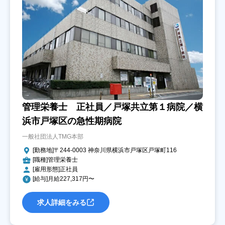
管理栄養士 正社員／戸塚共立第１病院／横
浜市戸塚区の急性期病院
一般社団法人TMG本部
[勤務地]〒244-0003 神奈川県横浜市戸塚区戸塚町116
[職種]管理栄養士
[雇用形態]正社員
[給与]月給227,317円〜
求人詳細をみる