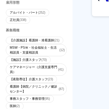
雇用形態
アルバイト・パート
(252)
正社員
(338)
募集職種
【介護施設】看護師・准看護師
(21)
MSW・PSＷ・社会福祉士・生活
(12)
相談員・支援相談員
【施設】介護スタッフ
(70)
ケアマネージャー（介護支援専門
(41)
員）
【夜勤専従】介護スタッフ
(23)
看護師【病院／クリニック／健診
(87)
センター】
事務スタッフ・事務管理
(95)
医師
(2)