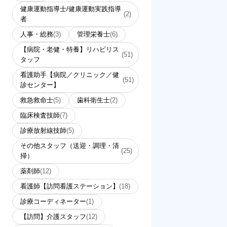
健康運動指導士/健康運動実践指導
(2)
者
人事・総務
(3)
管理栄養士
(6)
【病院・老健・特養】リハビリス
(51)
タッフ
看護助手【病院／クリニック／健
(51)
診センター】
救急救命士
(5)
歯科衛生士
(2)
臨床検査技師
(7)
診療放射線技師
(5)
その他スタッフ（送迎・調理・清
(25)
掃）
薬剤師
(12)
看護師【訪問看護ステーション】
(18)
診療コーディネーター
(1)
【訪問】介護スタッフ
(12)