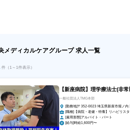
央メディカルケアグループ 求人一覧
1
件（1～1件表示）
【新座病院】理学療法士(非常
一般社団法人TMG本部
[勤務地]〒352-0023 埼玉県新座市堀ノ内 3-
[職種]【病院・老健・特養】リハビリス
[雇用形態]アルバイト・パート
[給与]時給1,600円〜