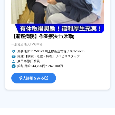
【新座病院】作業療法士(常勤)
一般社団法人TMG本部
[勤務地]〒352-0023 埼玉県新座市堀ノ内 3-14-30
[職種]【病院・老健・特養】リハビリスタッフ
[雇用形態]正社員
[給与]月給243,700円〜262,100円
求人詳細をみる