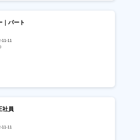
ー｜パート
11-11
掃）
正社員
11-11