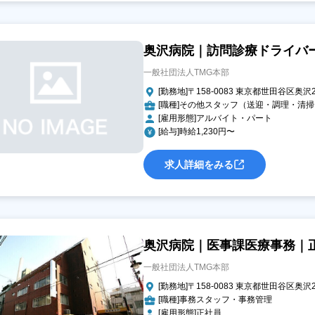
奥沢病院｜訪問診療ドライバ
一般社団法人TMG本部
[勤務地]〒158-0083 東京都世田谷区奥沢2-
[職種]その他スタッフ（送迎・調理・清
[雇用形態]アルバイト・パート
[給与]時給1,230円〜
求人詳細をみる
奥沢病院｜医事課医療事務｜
一般社団法人TMG本部
[勤務地]〒158-0083 東京都世田谷区奥沢2-
[職種]事務スタッフ・事務管理
[雇用形態]正社員