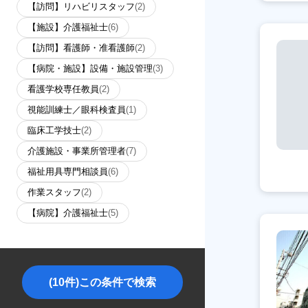
【訪問】リハビリスタッフ
(2)
【施設】介護福祉士
(6)
【訪問】看護師・准看護師
(2)
【病院・施設】設備・施設管理
(3)
看護学校専任教員
(2)
視能訓練士／眼科検査員
(1)
臨床工学技士
(2)
介護施設・事業所管理者
(7)
福祉用具専門相談員
(6)
作業スタッフ
(2)
【病院】介護福祉士
(5)
(10件)この条件で検索