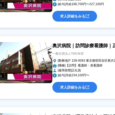
[給与]月給186,700円〜227,100円
求人詳細をみる
奥沢病院｜訪問診療看護師｜
一般社団法人TMG本部
[勤務地]〒158-0083 東京都世田谷区奥沢2-
[職種]【訪問】看護師・准看護師
[雇用形態]正社員
[給与]月給234,100円〜
求人詳細をみる