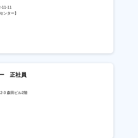
11-11
診センター】
ー 正社員
22-3 森田ビル2階