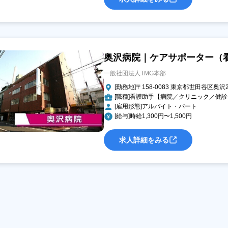
奥沢病院｜ケアサポーター（
一般社団法人TMG本部
[勤務地]〒158-0083 東京都世田谷区奥沢2-
[職種]看護助手【病院／クリニック／健
[雇用形態]アルバイト・パート
[給与]時給1,300円〜1,500円
求人詳細をみる