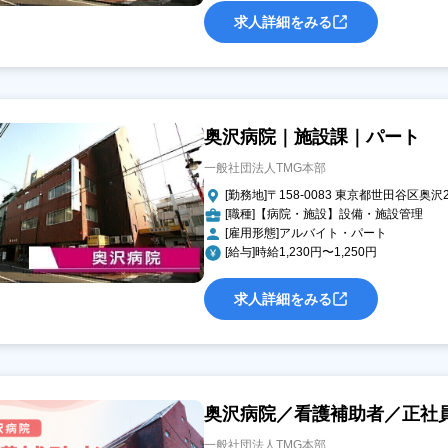
求人詳細をみる
奥沢病院｜施設課｜パート
一般社団法人TMG本部
[勤務地]〒158-0083 東京都世田谷区奥沢2-
[職種]【病院・施設】設備・施設管理
[雇用形態]アルバイト・パート
[給与]時給1,230円〜1,250円
求人詳細をみる
奥沢病院／看護補助者／正社
一般社団法人TMG本部