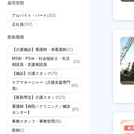
雇用形態
アルバイト・パート
(252)
正社員
(337)
募集職種
【介護施設】看護師・准看護師
(21)
MSW・PSＷ・社会福祉士・生活
(12)
相談員・支援相談員
【施設】介護スタッフ
(70)
ケアマネージャー（介護支援専門
(41)
員）
【夜勤専従】介護スタッフ
(23)
看護師【病院／クリニック／健診
(87)
センター】
事務スタッフ・事務管理
(95)
医師
(2)