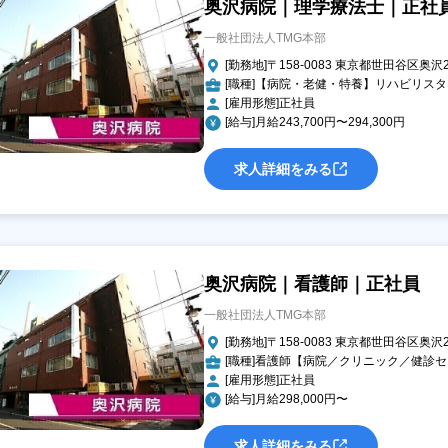
奥沢病院｜理学療法士｜正社
一般社団法人TMG本部
[勤務地]〒158-0083 東京都世田谷区奥沢2-
[職種]【病院・老健・特養】リハビリス
[雇用形態]正社員
[給与]月給243,700円〜294,300円
求人詳細をみる
奥沢病院｜看護師｜正社員
一般社団法人TMG本部
[勤務地]〒158-0083 東京都世田谷区奥沢2-
[職種]看護師【病院／クリニック／健診
[雇用形態]正社員
[給与]月給298,000円〜
求人詳細をみる