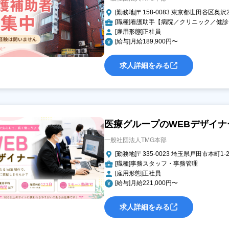
[勤務地]〒158-0083 東京都世田谷区奥沢2-
[職種]看護助手【病院／クリニック／健
[雇用形態]正社員
[給与]月給189,900円〜
求人詳細をみる
医療グループのWEBデザイナ
一般社団法人TMG本部
[勤務地]〒335-0023 埼玉県戸田市本町1-
[職種]事務スタッフ・事務管理
[雇用形態]正社員
[給与]月給221,000円〜
求人詳細をみる