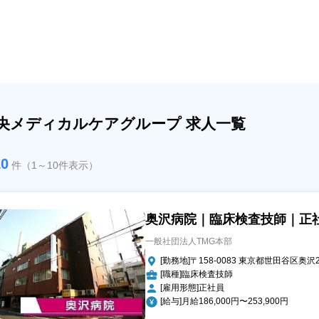
央メディカルケアグループ 求人一覧
10
件（1～10件表示）
奥沢病院｜臨床検査技師｜正
一般社団法人TMG本部
[勤務地]〒158-0083 東京都世田谷区奥沢2-
[職種]臨床検査技師
[雇用形態]正社員
[給与]月給186,000円〜253,900円