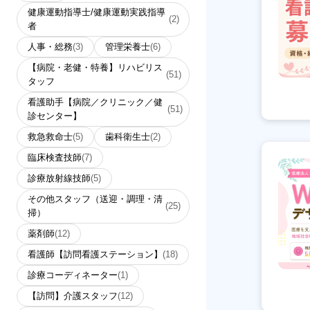
健康運動指導士/健康運動実践指導
(2)
者
人事・総務
(3)
管理栄養士
(6)
【病院・老健・特養】リハビリス
(51)
タッフ
看護助手【病院／クリニック／健
(51)
診センター】
救急救命士
(5)
歯科衛生士
(2)
臨床検査技師
(7)
診療放射線技師
(5)
その他スタッフ（送迎・調理・清
(25)
掃）
薬剤師
(12)
看護師【訪問看護ステーション】
(18)
診療コーディネーター
(1)
【訪問】介護スタッフ
(12)