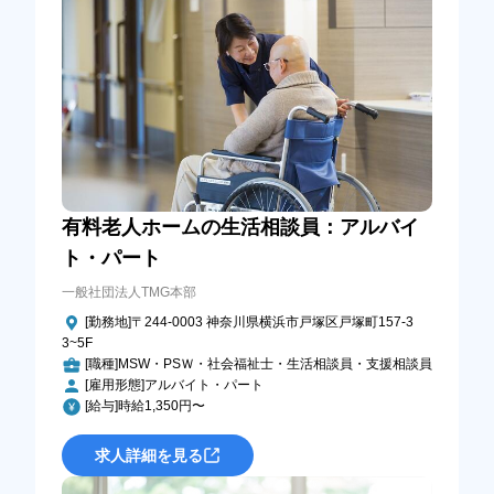
有料老人ホームの生活相談員：アルバイ
ト・パート
一般社団法人TMG本部
[勤務地]〒244-0003 神奈川県横浜市戸塚区戸塚町157-3
3~5F
[職種]MSW・PSＷ・社会福祉士・生活相談員・支援相談員
[雇用形態]アルバイト・パート
[給与]時給1,350円〜
求人詳細を見る