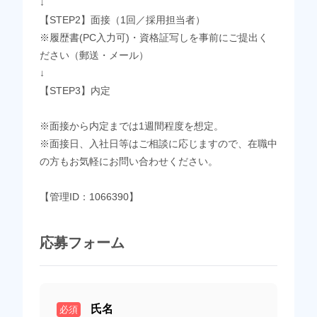
↓
【STEP2】面接（1回／採用担当者）
※履歴書(PC入力可)・資格証写しを事前にご提出く
ださい（郵送・メール）
↓
【STEP3】内定
※面接から内定までは1週間程度を想定。
※面接日、入社日等はご相談に応じますので、在職中
の方もお気軽にお問い合わせください。
【管理ID：1066390】
応募フォーム
氏名
必須