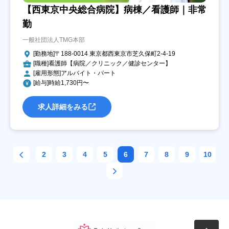
【西東京中央総合病院】病棟／看護師｜非常
勤
一般社団法人TMG本部
[勤務地]〒188-0014 東京都西東京市芝久保町2-4-19
[職種]看護師【病院／クリニック／健診センター】
[雇用形態]アルバイト・パート
[給与]時給1,730円〜
求人詳細をみる
2
3
4
5
6
7
8
9
10