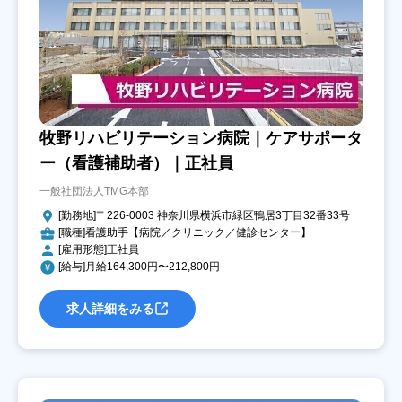
牧野リハビリテーション病院｜ケアサポータ
ー（看護補助者）｜正社員
一般社団法人TMG本部
[勤務地]〒226-0003 神奈川県横浜市緑区鴨居3丁目32番33号
[職種]看護助手【病院／クリニック／健診センター】
[雇用形態]正社員
[給与]月給164,300円〜212,800円
求人詳細をみる