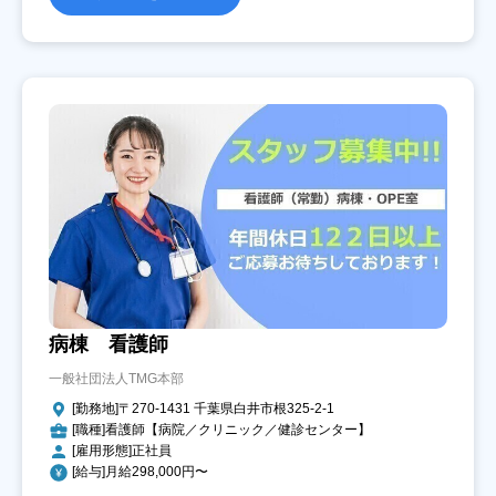
病棟 看護師
一般社団法人TMG本部
[勤務地]〒270-1431 千葉県白井市根325-2-1
[職種]看護師【病院／クリニック／健診センター】
[雇用形態]正社員
[給与]月給298,000円〜