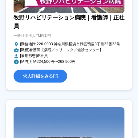
牧野リハビリテーション病院｜看護師｜正社
員
一般社団法人TMG本部
[勤務地]〒226-0003 神奈川県横浜市緑区鴨居3丁目32番33号
[職種]看護師【病院／クリニック／健診センター】
[雇用形態]正社員
[給与]月給224,500円〜268,900円
求人詳細をみる