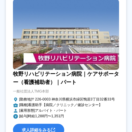
牧野リハビリテーション病院｜ケアサポータ
ー（看護補助者）｜パート
一般社団法人TMG本部
[勤務地]〒226-0003 神奈川県横浜市緑区鴨居3丁目32番33号
[職種]看護助手【病院／クリニック／健診センター】
[雇用形態]アルバイト・パート
[給与]時給1,288円〜1,351円
求人詳細をみる