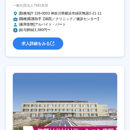
一般社団法人TMG本部
[勤務地]〒226-0003 神奈川県横浜市緑区鴨居2-21-11
[職種]看護助手【病院／クリニック／健診センター】
[雇用形態]アルバイト・パート
[給与]時給1,380円〜
求人詳細をみる