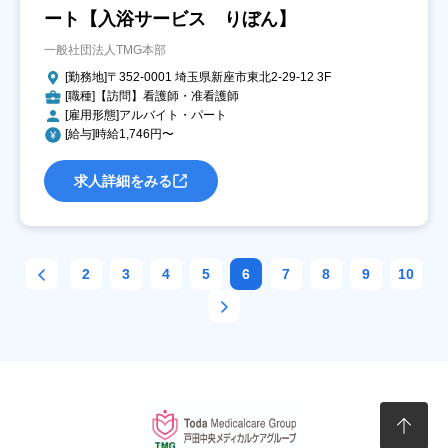
ート【入浴サービス りぼん】
一般社団法人TMG本部
[勤務地]〒352-0001 埼玉県新座市東北2-29-12 3F
[職種]【訪問】看護師・准看護師
[雇用形態]アルバイト・パート
[給与]時給1,746円〜
求人詳細をみる
2
3
4
5
6
7
8
9
10