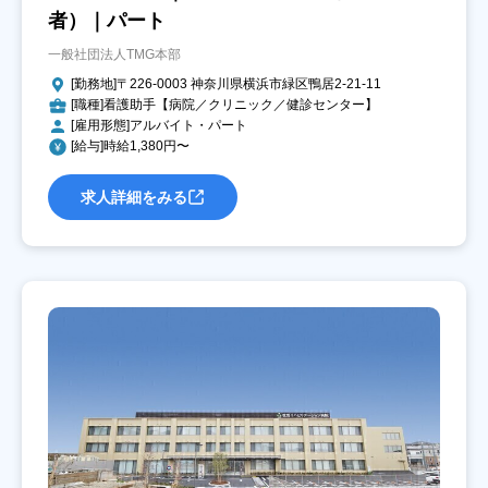
者）｜パート
一般社団法人TMG本部
[勤務地]〒226-0003 神奈川県横浜市緑区鴨居2-21-11
[職種]看護助手【病院／クリニック／健診センター】
[雇用形態]アルバイト・パート
[給与]時給1,380円〜
求人詳細をみる