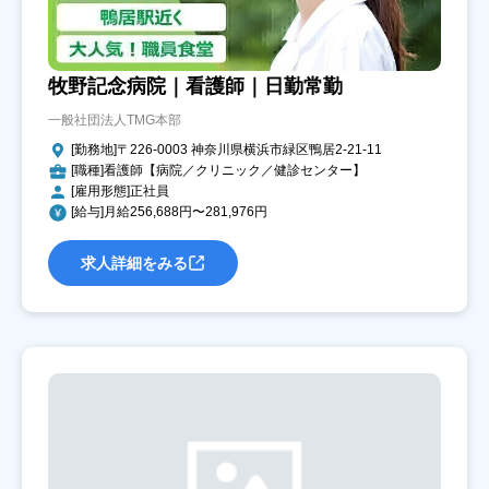
牧野記念病院｜看護師｜日勤常勤
一般社団法人TMG本部
[勤務地]〒226-0003 神奈川県横浜市緑区鴨居2-21-11
[職種]看護師【病院／クリニック／健診センター】
[雇用形態]正社員
[給与]月給256,688円〜281,976円
求人詳細をみる