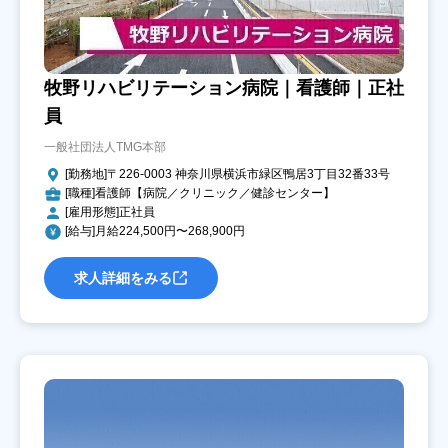
牧野リハビリテーション病院｜看護師｜正社
員
一般社団法人TMG本部
[勤務地]〒226-0003 神奈川県横浜市緑区鴨居3丁目32番33号
[職種]看護師【病院／クリニック／健診センター】
[雇用形態]正社員
[給与]月給224,500円〜268,900円
求人詳細をみる