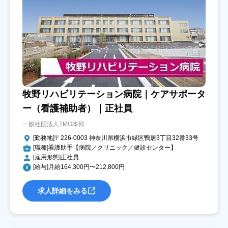
牧野リハビリテーション病院｜ケアサポータ
ー（看護補助者）｜正社員
一般社団法人TMG本部
[勤務地]〒226-0003 神奈川県横浜市緑区鴨居3丁目32番33号
[職種]看護助手【病院／クリニック／健診センター】
[雇用形態]正社員
[給与]月給164,300円〜212,800円
求人詳細をみる