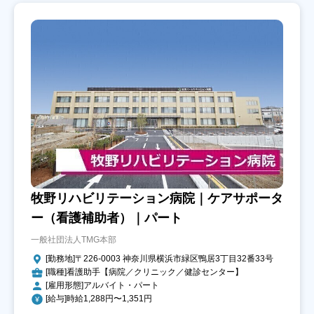
牧野リハビリテーション病院｜ケアサポータ
ー（看護補助者）｜パート
一般社団法人TMG本部
[勤務地]〒226-0003 神奈川県横浜市緑区鴨居3丁目32番33号
[職種]看護助手【病院／クリニック／健診センター】
[雇用形態]アルバイト・パート
[給与]時給1,288円〜1,351円