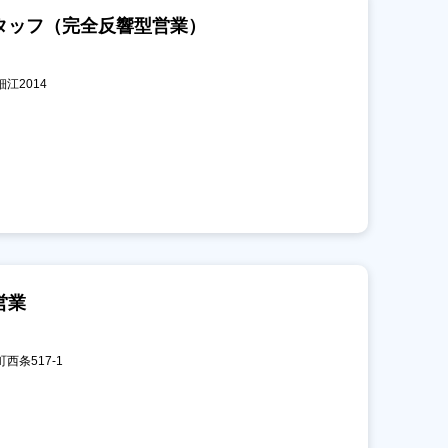
タッフ（完全反響型営業）
細江2014
営業
町西条517-1