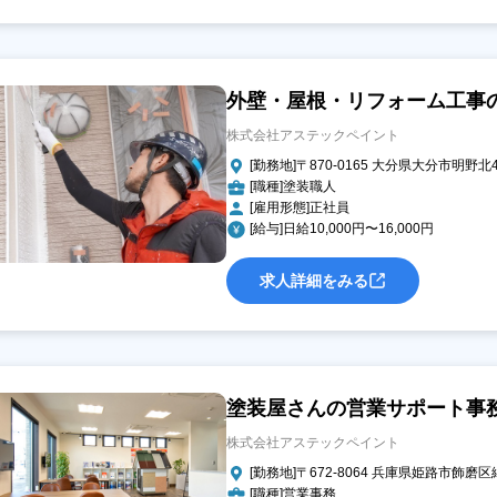
外壁・屋根・リフォーム工事
株式会社アステックペイント
[勤務地]〒870-0165 大分県大分市明野北4-
[職種]塗装職人
[雇用形態]正社員
[給与]日給10,000円〜16,000円
求人詳細をみる
塗装屋さんの営業サポート事
株式会社アステックペイント
[勤務地]〒672-8064 兵庫県姫路市飾磨区
[職種]営業事務