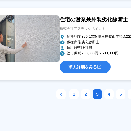
住宅の営業兼外装劣化診断士
株式会社アステックペイント
[勤務地]〒350-1335 埼玉県狭山市柏原22
[職種]外装劣化診断士
[雇用形態]正社員
[給与]月給230,000円〜500,000円
求人詳細をみる
1
2
3
4
5