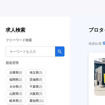
求人検索
プロタ
フリーワード検索
検索結果
都道府県
兵庫県
(8)
埼玉県
(3)
福岡県
(2)
茨城県
(8)
大分県
(4)
千葉県
(2)
山梨県
(3)
大阪府
(2)
岐阜県
(2)
愛知県
(11)