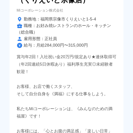
Miコーポレーション株式会社
勤務地：福岡県宗像市くりえいと1-5-4
職種：お好み焼レストランのホール・キッチン
（総合職）
雇用形態：正社員
給与：月給284,000円〜315,000円
賞与年2回！入社祝い金20万円/規定あり★連休取得可
（年2回連続5日休暇あり）福利厚生充実◎未経験者
歓迎！
お客様、お店で働くスタッフ、
そして自分自身を《満福》にする仕事をしよう。
私たちMiコーポレーションは、《みんなのための満
福屋》です！
お客様には、「心とお腹の満足感」「楽しい日常」