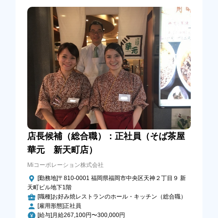
店長候補（総合職）：正社員（そば茶屋
華元 新天町店）
Miコーポレーション株式会社
[勤務地]〒810-0001 福岡県福岡市中央区天神２丁目９ 新
天町ビル地下1階
[職種]お好み焼レストランのホール・キッチン（総合職）
[雇用形態]正社員
[給与]月給267,100円〜300,000円