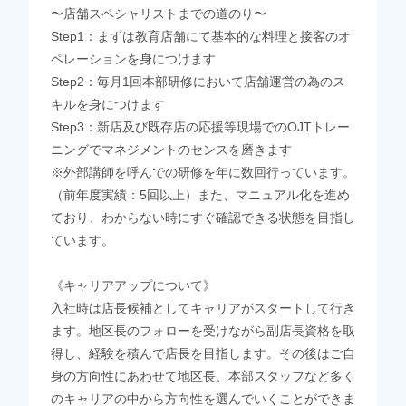
〜店舗スペシャリストまでの道のり〜
Step1：まずは教育店舗にて基本的な料理と接客のオ
ペレーションを身につけます
Step2：毎月1回本部研修において店舗運営の為のス
キルを身につけます
Step3：新店及び既存店の応援等現場でのOJTトレー
ニングでマネジメントのセンスを磨きます
※外部講師を呼んでの研修を年に数回行っています。
（前年度実績：5回以上）また、マニュアル化を進め
ており、わからない時にすぐ確認できる状態を目指し
ています。
《キャリアアップについて》
入社時は店長候補としてキャリアがスタートして行き
ます。地区長のフォローを受けながら副店長資格を取
得し、経験を積んで店長を目指します。その後はご自
身の方向性にあわせて地区長、本部スタッフなど多く
のキャリアの中から方向性を選んでいくことができま