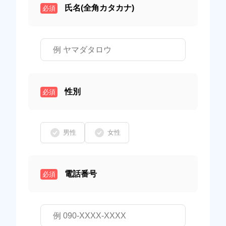
氏名(全角カタカナ)
必須
性別
必須
男性
女性
電話番号
必須