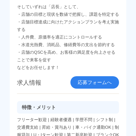
そしていずれは「店長」として、
・店舗の目標と現状を数値で把握し、課題を特定する
・店舗目標達成に向けたアクションプランを考え実施
する
・人件費、原価率を適正にコントロールする
・水道光熱費、消耗品、修繕費等の支出を節約する
・店舗のQSCを高め、お客様の満足度を向上させる
ことで来客を促す
などをお任せします！
求人情報
応募フォームへ
特徴・メリット
フリーター歓迎
|
経験者優遇
|
学歴不問
|
シフト制
|
交通費支給
|
昇給・賞与あり
|
車・バイク通勤OK
|
制
服貸与
|
U・Iターン歓迎
|
第二新卒歓迎
|
ブランクOK