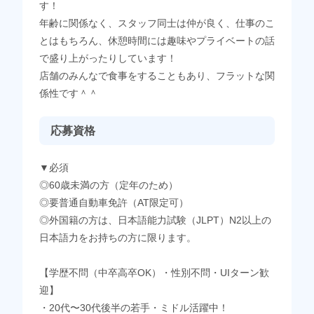
す！
年齢に関係なく、スタッフ同士は仲が良く、仕事のこ
とはもちろん、休憩時間には趣味やプライベートの話
で盛り上がったりしています！
店舗のみんなで食事をすることもあり、フラットな関
係性です＾＾
応募資格
▼必須
◎60歳未満の方（定年のため）
◎要普通自動車免許（AT限定可）
◎外国籍の方は、日本語能力試験（JLPT）N2以上の
日本語力をお持ちの方に限ります。
【学歴不問（中卒高卒OK）・性別不問・UIターン歓
迎】
・20代〜30代後半の若手・ミドル活躍中！