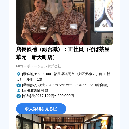
店長候補（総合職）：正社員（そば茶屋
華元 新天町店）
Miコーポレーション株式会社
[勤務地]〒810-0001 福岡県福岡市中央区天神２丁目９ 新
天町ビル地下1階
[職種]お好み焼レストランのホール・キッチン（総合職）
[雇用形態]正社員
[給与]月給267,100円〜300,000円
求人詳細を見る