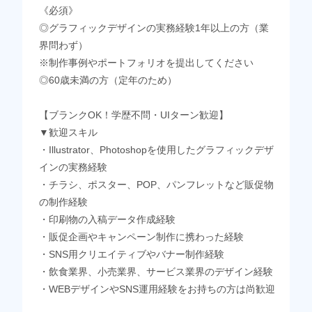
《必須》
◎グラフィックデザインの実務経験1年以上の方（業
界問わず）
※制作事例やポートフォリオを提出してください
◎60歳未満の方（定年のため）
【ブランクOK！学歴不問・UIターン歓迎】
▼歓迎スキル
・Illustrator、Photoshopを使用したグラフィックデザ
インの実務経験
・チラシ、ポスター、POP、パンフレットなど販促物
の制作経験
・印刷物の入稿データ作成経験
・販促企画やキャンペーン制作に携わった経験
・SNS用クリエイティブやバナー制作経験
・飲食業界、小売業界、サービス業界のデザイン経験
・WEBデザインやSNS運用経験をお持ちの方は尚歓迎