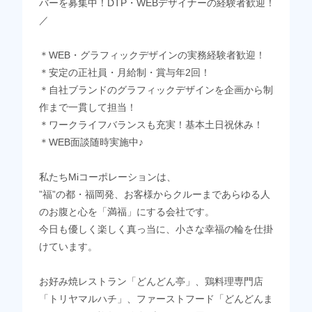
バーを募集中！DTP・WEBデザイナーの経験者歓迎！
／
＊WEB・グラフィックデザインの実務経験者歓迎！
＊安定の正社員・月給制・賞与年2回！
＊自社ブランドのグラフィックデザインを企画から制
作まで一貫して担当！
＊ワークライフバランスも充実！基本土日祝休み！
＊WEB面談随時実施中♪
私たちMiコーポレーションは、
”福”の都・福岡発、お客様からクルーまであらゆる人
のお腹と心を「満福」にする会社です。
今日も優しく楽しく真っ当に、小さな幸福の輪を仕掛
けています。
お好み焼レストラン「どんどん亭」、鶏料理専門店
「トリヤマルハチ」、ファーストフード「どんどんま