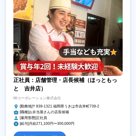
正社員：店舗管理・店長候補（ほっともっ
と 吉井店）
Miコーポレーション株式会社
[勤務地]〒839-1321 福岡県うきは市吉井町739-2
[職種]お弁当屋さんの店長候補
[雇用形態]正社員
[給与]月給271,100円〜300,000円