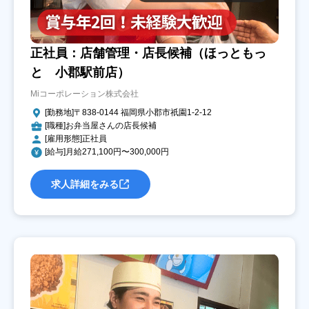
正社員：店舗管理・店長候補（ほっともっ
と 小郡駅前店）
Miコーポレーション株式会社
[勤務地]〒838-0144 福岡県小郡市祇園1-2-12
[職種]お弁当屋さんの店長候補
[雇用形態]正社員
[給与]月給271,100円〜300,000円
求人詳細をみる