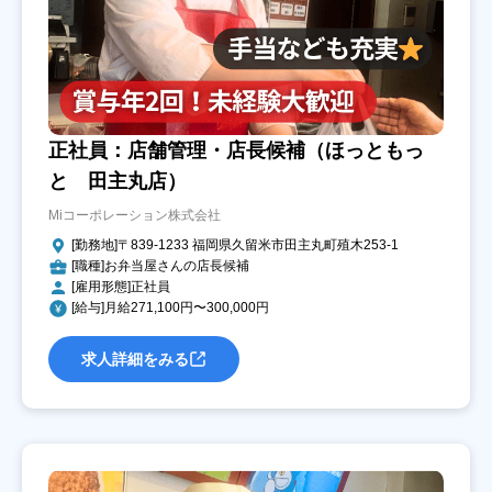
正社員：店舗管理・店長候補（ほっともっ
と 田主丸店）
Miコーポレーション株式会社
[勤務地]〒839-1233 福岡県久留米市田主丸町殖木253-1
[職種]お弁当屋さんの店長候補
[雇用形態]正社員
[給与]月給271,100円〜300,000円
求人詳細をみる