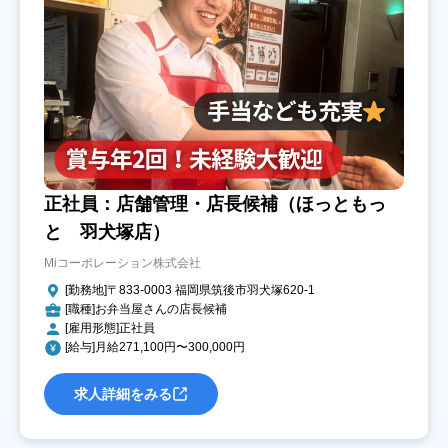
正社員：店舗管理・店長候補（ほっともっ
と 羽犬塚店）
Miコーポレーション株式会社
[勤務地]〒833-0003 福岡県筑後市羽犬塚620-1
[職種]お弁当屋さんの店長候補
[雇用形態]正社員
[給与]月給271,100円〜300,000円
求人詳細をみる