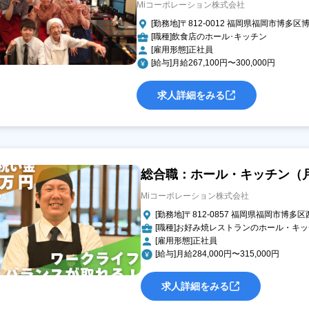
Miコーポレーション株式会社
[勤務地]〒812-0012 福岡県福岡市博多区博多
[職種]飲食店のホール･キッチン
[雇用形態]正社員
[給与]月給267,100円〜300,000円
求人詳細をみる
総合職：ホール・キッチン（
Miコーポレーション株式会社
[勤務地]〒812-0857 福岡県福岡市博多区
[職種]お好み焼レストランのホール・キ
[雇用形態]正社員
[給与]月給284,000円〜315,000円
求人詳細をみる