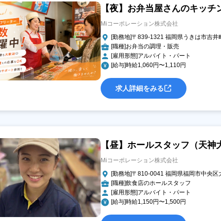
【夜】お弁当屋さんのキッチ
Miコーポレーション株式会社
[勤務地]〒839-1321 福岡県うきは市吉井町
[職種]お弁当の調理・販売
[雇用形態]アルバイト・パート
[給与]時給1,060円〜1,110円
求人詳細をみる
【昼】ホールスタッフ（天神
Miコーポレーション株式会社
[勤務地]〒810-0041 福岡県福岡市中央区大
[職種]飲食店のホールスタッフ
[雇用形態]アルバイト・パート
[給与]時給1,150円〜1,500円