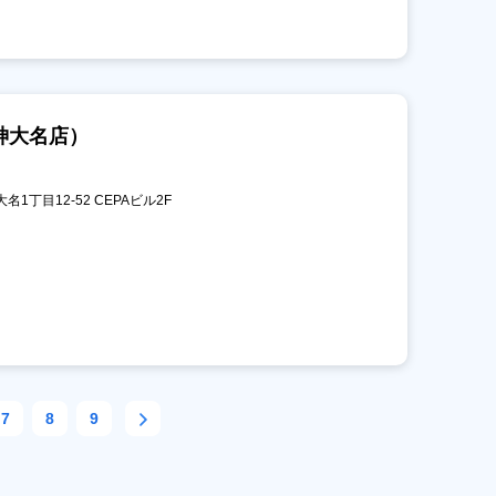
神大名店）
名1丁目12-52 CEPAビル2F
7
8
9