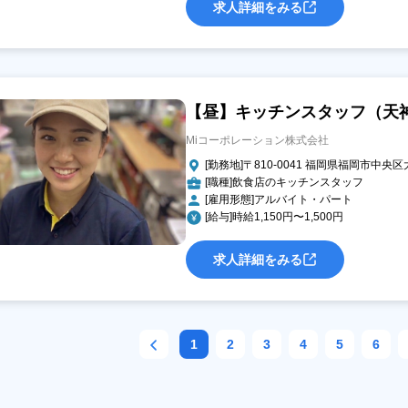
求人詳細をみる
【昼】キッチンスタッフ（天
Miコーポレーション株式会社
[勤務地]〒810-0041 福岡県福岡市中央区大
[職種]飲食店のキッチンスタッフ
[雇用形態]アルバイト・パート
[給与]時給1,150円〜1,500円
求人詳細をみる
1
2
3
4
5
6