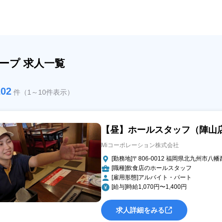
ループ 求人一覧
202
件（1～10件表示）
【昼】ホールスタッフ（陣山
Miコーポレーション株式会社
[勤務地]〒806-0012 福岡県北九州市八幡西
[職種]飲食店のホールスタッフ
[雇用形態]アルバイト・パート
[給与]時給1,070円〜1,400円
求人詳細をみる