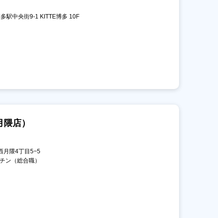
駅中央街9-1 KITTE博多 10F
月隈店）
西月隈4丁目5−5
ッチン（総合職）