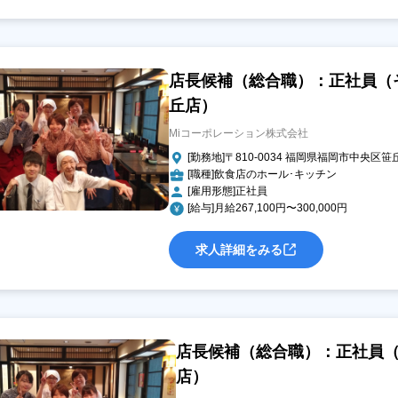
店長候補（総合職）：正社員（
丘店）
Miコーポレーション株式会社
[勤務地]〒810-0034 福岡県福岡市中央区笹
[職種]飲食店のホール･キッチン
[雇用形態]正社員
[給与]月給267,100円〜300,000円
求人詳細をみる
店長候補（総合職）：正社員（
店）