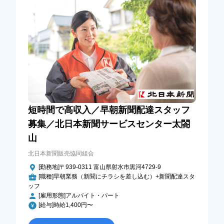
短時間で高収入／早朝新聞配達スタッフ
募集／北日本新聞サービスセンター太閤
山
北日本新聞販売協同組合
[勤務地]〒939-0311 富山県射水市黒河4729-9
[職種]早朝業務（新聞にチラシを差し込む）+新聞配達スタ
ッフ
[雇用形態]アルバイト・パート
[給与]時給1,400円〜