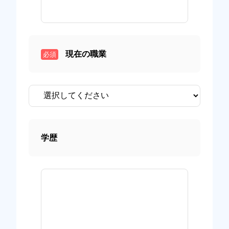
現在の職業
必須
学歴