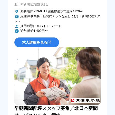
北日本新聞販売協同組合
[勤務地]〒939-0311 富山県射水市黒河4729-9
[職種]早朝業務（新聞にチラシを差し込む）+新聞配達スタ
ッフ
[雇用形態]アルバイト・パート
[給与]時給1,400円〜
求人詳細を見る
早朝新聞配達スタッフ募集／北日本新聞