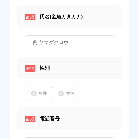
氏名(全角カタカナ)
必須
性別
必須
男性
女性
電話番号
必須