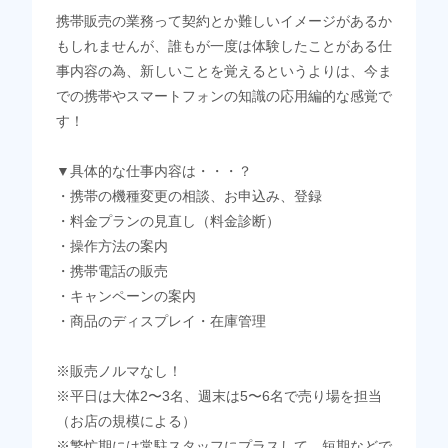
携帯販売の業務って契約とか難しいイメージがあるか
もしれませんが、誰もが一度は体験したことがある仕
事内容の為、新しいことを覚えるというよりは、今ま
での携帯やスマートフォンの知識の応用編的な感覚で
す！
▼具体的な仕事内容は・・・？
・携帯の機種変更の相談、お申込み、登録
・料金プランの見直し（料金診断）
・操作方法の案内
・携帯電話の販売
・キャンペーンの案内
・商品のディスプレイ・在庫管理
※販売ノルマなし！
※平日は大体2〜3名、週末は5〜6名で売り場を担当
（お店の規模による）
※繁忙期には常駐スタッフにプラスして、短期などで