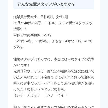
どんな先輩スタッフがいますか？
従業員の男女比：男性8割、女性2割
20代〜40代の若手、ミドル、シニア層のスタッフも
活躍中！
全体での従業員数：20名
（20代14名、30代6名,、まもなく40代が2名、40代
が2名）
性格やタイプは偏らずに、本当に様々なタイプの先輩
がいます！
元野球部や、サッカー部などの運動部で活発に動いて
いた人もいれば、帰宅部でとにかく早く帰って趣味の
時間に夢中だった！バイトをしてお小遣い稼ぎを頑張
ってた！などいうスタッフなども。
ミンナ チガッテ ミンナ イイ！！
明るく気さくな先輩スタッフが多いので分からないこ