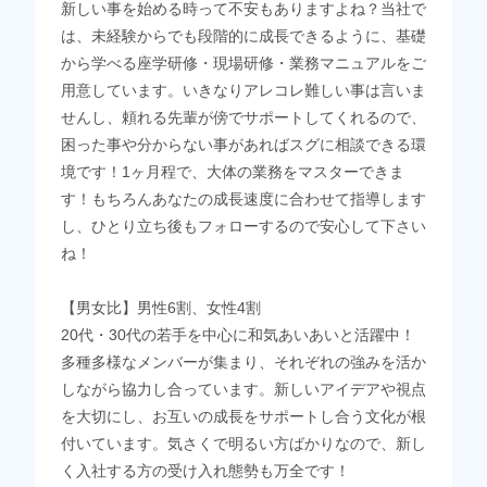
新しい事を始める時って不安もありますよね？当社で
は、未経験からでも段階的に成長できるように、基礎
から学べる座学研修・現場研修・業務マニュアルをご
用意しています。いきなりアレコレ難しい事は言いま
せんし、頼れる先輩が傍でサポートしてくれるので、
困った事や分からない事があればスグに相談できる環
境です！1ヶ月程で、大体の業務をマスターできま
す！もちろんあなたの成長速度に合わせて指導します
し、ひとり立ち後もフォローするので安心して下さい
ね！
【男女比】男性6割、女性4割
20代・30代の若手を中心に和気あいあいと活躍中！
多種多様なメンバーが集まり、それぞれの強みを活か
しながら協力し合っています。新しいアイデアや視点
を大切にし、お互いの成長をサポートし合う文化が根
付いています。気さくで明るい方ばかりなので、新し
く入社する方の受け入れ態勢も万全です！