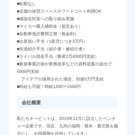
■転勤なし
■店舗の休憩スペースやフードコート利用OK
■感染症対策への取り組み実施
■マイカー購入補助金（規定あり）
■自動車免許費用立替（無金利）
■出産祝い手当（1産児につき3万円）
■友達紹介手当（紹介者・被紹介者）
■ライバル指名手当（勝者2万4000円支給）
■新規事業計画や業務改革などの資料提案の提出で
5000円支給
アイデアが採用された場合、別途5万円支給
■時給も可能！時給1200〜1500円
会社概要
私たちキービットは、2019年12月に設立したベンチ
ャー企業です。現在、九州の福岡・熊本・鹿児島を拠
点にし、全国展開を目指しています！