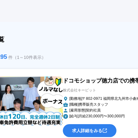
覧
195
件（1～10件表示）
ドコモショップ徳力店での携
株式会社キービット
[勤務地]〒802-0971 福岡県北九州市小倉
[職種]携帯販売スタッフ
[雇用形態]契約社員
[給与]月給230,000円〜300,000円
求人詳細をみる