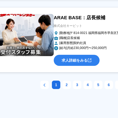
ARAE BASE：店長候補
株式会社キービット
[勤務地]〒814-0021 福岡県福岡市早良区
[職種]店長候補
[雇用形態]契約社員
[給与]月給230,000円〜250,000円
求人詳細をみる
1
2
3
4
5
6