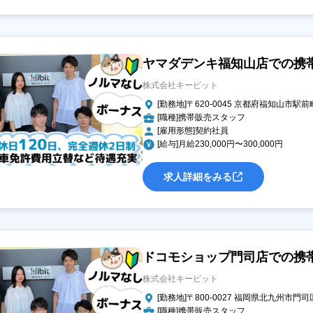
ヤマダデンキ福知山店での携
株式会社キービット
[勤務地]〒620-0045 京都府福知山市駅前
[職種]携帯販売スタッフ
[雇用形態]契約社員
[給与]月給230,000円〜300,000円
求人詳細をみる
ドコモショップ門司店での携
株式会社キービット
[勤務地]〒800-0027 福岡県北九州市門
[職種]携帯販売スタッフ