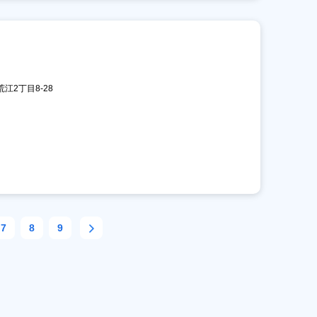
荒江2丁目8-28
7
8
9