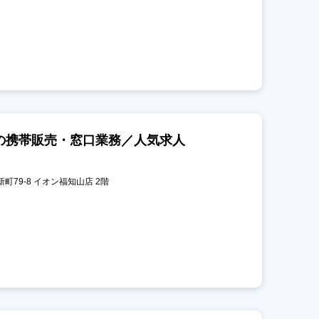
の携帯販売・窓口業務／人気求人
新町79-8 イオン福知山店 2階