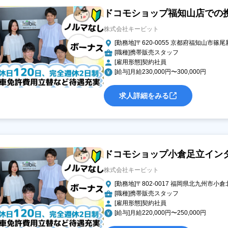
ドコモショップ福知山店での
株式会社キービット
[勤務地]〒620-0055 京都府福知山市篠尾新
[職種]携帯販売スタッフ
[雇用形態]契約社員
[給与]月給230,000円〜300,000円
求人詳細をみる
ドコモショップ小倉足立イン
株式会社キービット
[勤務地]〒802-0017 福岡県北九州市
[職種]携帯販売スタッフ
[雇用形態]契約社員
[給与]月給220,000円〜250,000円