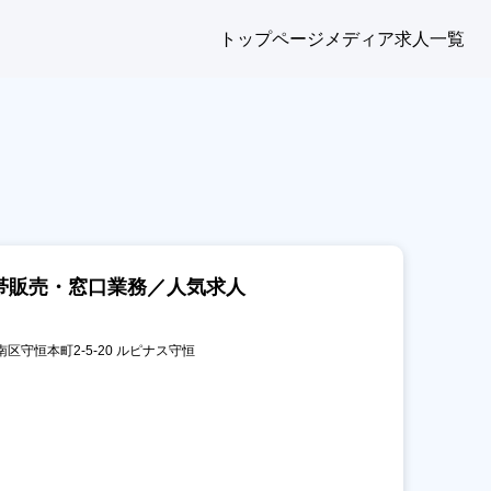
トップページ
メディア
求人一覧
帯販売・窓口業務／人気求人
南区守恒本町2-5-20 ルピナス守恒