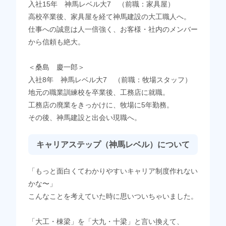
入社15年 神馬レベル大7 （前職：家具屋）
高校卒業後、家具屋を経て神馬建設の大工職人へ。
仕事への誠意は人一倍強く、お客様・社内のメンバー
から信頼も絶大。
＜桑島 慶一郎＞
入社8年 神馬レベル大7 （前職：牧場スタッフ）
地元の職業訓練校を卒業後、工務店に就職。
工務店の廃業をきっかけに、牧場に5年勤務。
その後、神馬建設と出会い現職へ。
キャリアステップ（神馬レベル）について
「もっと面白くてわかりやすいキャリア制度作れない
かな〜」
こんなことを考えていた時に思いついちゃいました。
「大工・棟梁」を「大九・十梁」と言い換えて、