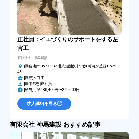
正社員：イエづくりのサポートをする左
官工
有限会社 神馬建設
[勤務地]〒057-0032 北海道浦河郡浦河町向が丘西1-539-
45
[職種]左官工
[雇用形態]正社員
[給与]月給186,400円〜279,600円
求人詳細を見る
有限会社 神馬建設 おすすめ記事