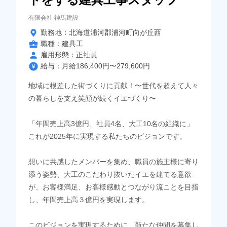
有限会社 神馬建設
勤務地：北海道浦河郡浦河町向が丘西
職種：建具工
雇用形態：正社員
給与：月給186,400円〜279,600円
地域に根差した街づくりに貢献！〜世代を超えて人々
の暮らしを支え笑顔が続くイエづくり〜
「年間売上高3億円、社員4名、大工10名の組織に」
これが2025年に実現する私たちのビジョンです。
想いに共感したメンバーを集め、職員の施主様に寄り
添う姿勢、大工のこだわり抜いたイエを建てる意欲
が、お客様満足、お客様感動とつながり流ことを目指
し、年間売上高３億円を実現します。
このビジョンを実現するために、新たな仲間を募集し