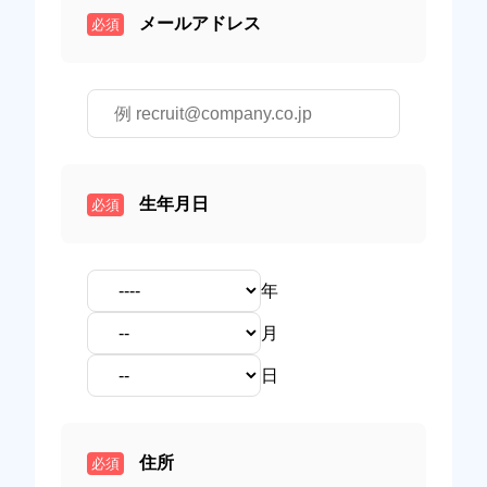
メールアドレス
必須
生年月日
必須
年
月
日
住所
必須