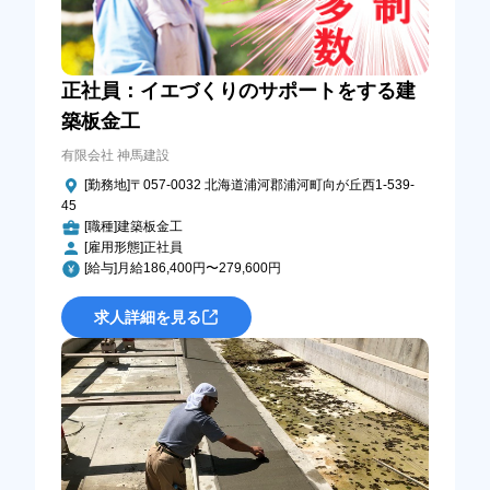
正社員：イエづくりのサポートをする建
築板金工
有限会社 神馬建設
[勤務地]〒057-0032 北海道浦河郡浦河町向が丘西1-539-
45
[職種]建築板金工
[雇用形態]正社員
[給与]月給186,400円〜279,600円
求人詳細を見る