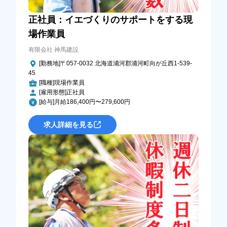
正社員：イエづくりのサポートをする現
場作業員
有限会社 神馬建設
[勤務地]〒057-0032 北海道浦河郡浦河町向が丘西1-539-
45
[職種]現場作業員
[雇用形態]正社員
[給与]月給186,400円〜279,600円
求人詳細を見る