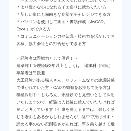
＊より豊かな心になれるイエ造りに携わりたい方
＊新しい事にも前向きな姿勢でチャレンジできる方
＊パソコンを使用して図面・書類作成（JwCAD。
Excel）ができる方
＊コミュニケーション力や知識・技術力を活かしてお
客様、協力会社との打合せができる方
＜経験者は即戦力として優遇！＞
建築施工管理経験3年以上もしくは、建築科（関連）
卒業者は尚歓迎！
大工経験がある職人さん、リフォームなどの建設関係
で働かれていた方・CADの知識をお持ちである方は
積極採用中！もちろん、未経験でも見習いとして採用
いたしますので、経験は入社後に積んでいただければ
良いと考えています！仕事を覚えるまでは、難しく感
じる場面もあるかもしれませんが、途中で投げ出す・
諦める事のない忍耐強さがあれば、壁を乗り越えて飛