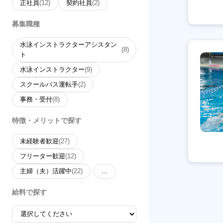
正社員
(12)
契約社員
(2)
募集職種
水泳インストラクターアシスタン
(8)
ト
水泳インストラクター
(9)
スクールバス運転手
(2)
事務・受付
(8)
特徴・メリットで探す
未経験者歓迎
(27)
フリーター歓迎
(12)
主婦（夫）活躍中
(22)
...
給料で探す