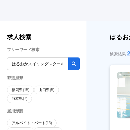
求人検索
はるお
フリーワード検索
検索結果
都道府県
福岡県
(15)
山口県
(5)
熊本県
(7)
雇用形態
アルバイト・パート
(13)