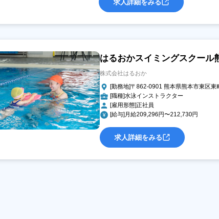
求人詳細をみる
はるおかスイミングスクール
株式会社はるおか
[勤務地]〒862-0901 熊本県熊本市東区東町
[職種]水泳インストラクター
[雇用形態]正社員
[給与]月給209,296円〜212,730円
求人詳細をみる