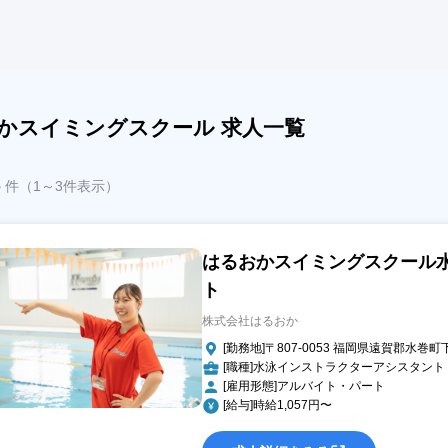
かスイミングスクール 求人一覧
3
件（1～3件表示）
はるおかスイミングスクール
ト
株式会社はるおか
[勤務地]〒807-0053 福岡県遠賀郡水巻町
[職種]水泳インストラクターアシスタント
[雇用形態]アルバイト・パート
[給与]時給1,057円〜