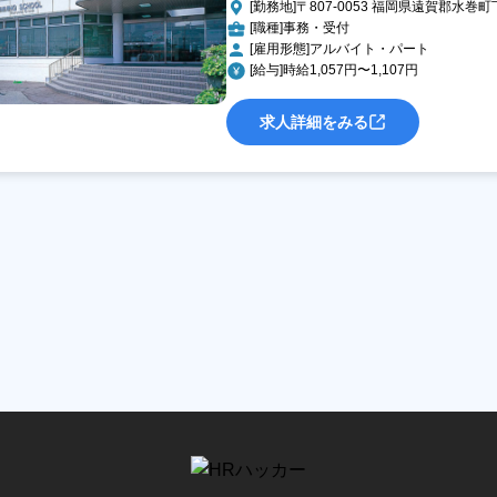
[勤務地]〒807-0053 福岡県遠賀郡水巻町
[職種]事務・受付
[雇用形態]アルバイト・パート
[給与]時給1,057円〜1,107円
求人詳細をみる