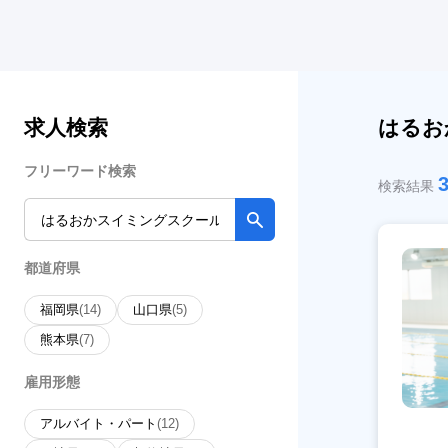
求人検索
はるお
フリーワード検索
検索結果
都道府県
福岡県
(14)
山口県
(5)
熊本県
(7)
雇用形態
アルバイト・パート
(12)