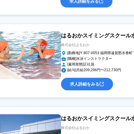
求人詳細をみる
はるおかスイミングスクール
株式会社はるおか
[勤務地]〒807-0053 福岡県遠賀郡水巻町
[職種]水泳インストラクター
[雇用形態]正社員
[給与]月給209,296円〜212,730円
求人詳細をみる
はるおかスイミングスクール
株式会社はるおか