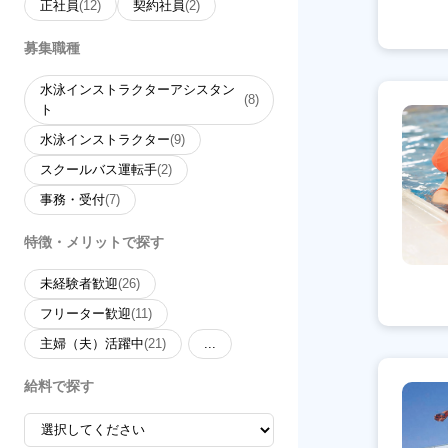
正社員
(12)
契約社員
(2)
募集職種
水泳インストラクターアシスタン
(8)
ト
水泳インストラクター
(9)
スクールバス運転手
(2)
事務・受付
(7)
特徴・メリットで探す
未経験者歓迎
(26)
フリーター歓迎
(11)
主婦（夫）活躍中
(21)
...
給料で探す