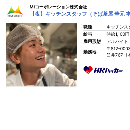
Miコーポレーション株式会社
【夜】キッチンスタッフ（そば茶屋 華元 
職種
キッチンス
給与
時給1,100
雇用形態
アルバイト
〒812-0
勤務地
臼井767-1