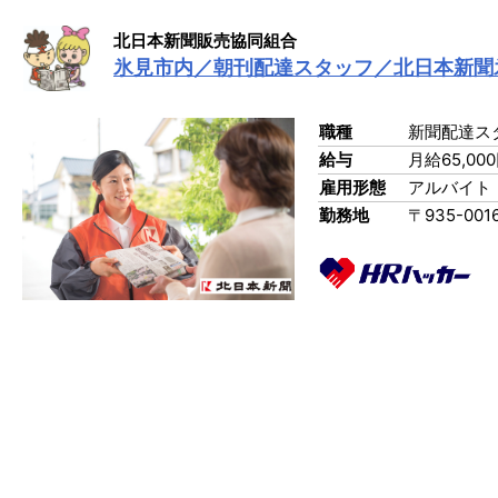
北日本新聞販売協同組合
氷見市内／朝刊配達スタッフ／北日本新聞
職種
新聞配達ス
給与
月給65,000
雇用形態
アルバイト
勤務地
〒935-00