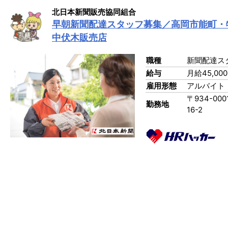
北日本新聞販売協同組合
早朝新聞配達スタッフ募集／高岡市能町・
中伏木販売店
職種
新聞配達ス
給与
月給45,00
雇用形態
アルバイト
〒934-00
勤務地
16-2