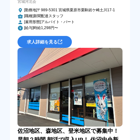
宮城河北会
[勤務地]〒989-5301 宮城県栗原市栗駒岩ケ崎土川17-1
[職種]新聞配達スタッフ
[雇用形態]アルバイト・パート
[給与]時給1,298円〜
求人詳細を見る
佐沼地区、森地区、登米地区で募集中！
早朝２時間 朝活で収入UP！ 佐沼中央新