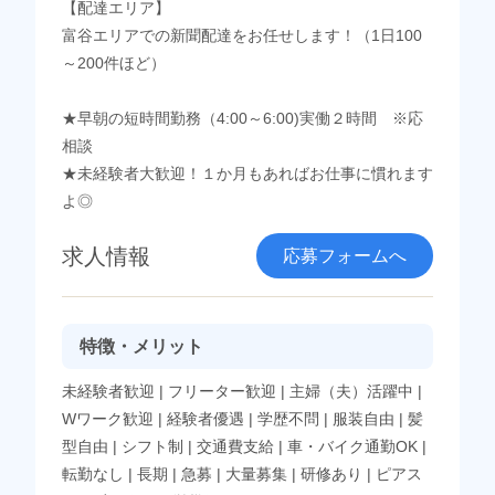
【配達エリア】
富谷エリアでの新聞配達をお任せします！（1日100
～200件ほど）
★早朝の短時間勤務（4:00～6:00)実働２時間 ※応
相談
★未経験者大歓迎！１か月もあればお仕事に慣れます
よ◎
求人情報
応募フォームへ
特徴・メリット
未経験者歓迎
|
フリーター歓迎
|
主婦（夫）活躍中
|
Wワーク歓迎
|
経験者優遇
|
学歴不問
|
服装自由
|
髪
型自由
|
シフト制
|
交通費支給
|
車・バイク通勤OK
|
転勤なし
|
長期
|
急募
|
大量募集
|
研修あり
|
ピアス