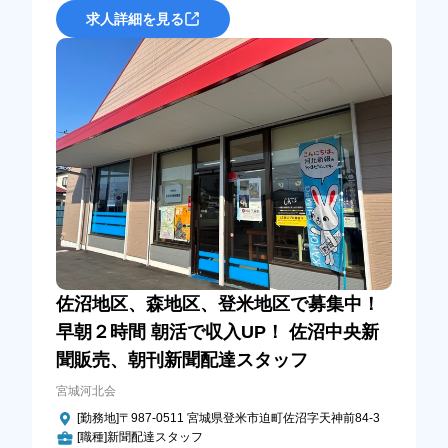
求人詳細を見る
佐沼地区、森地区、登米地区で募集中！
早朝２時間 朝活で収入UP！ 佐沼中央新
聞販売、朝刊新聞配達スタッフ
宮城河北会
[勤務地]〒987-0511 宮城県登米市迫町佐沼字天神前84-3
[職種]新聞配達スタッフ