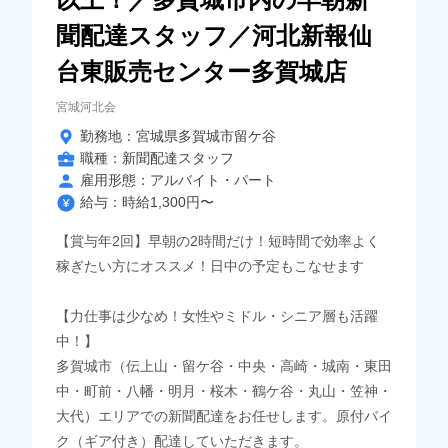
聞配達スタッフ／河北新報仙
台東販売センター多賀城店
宮城河北会
勤務地：宮城県多賀城市留ケ谷
職種：新聞配達スタッフ
雇用形態：アルバイト・パート
給与：時給1,300円〜
【賞与年2回】早朝の2時間だけ！短時間で効率よく
稼ぎたい方にオススメ！日中の予定もこなせます
【力仕事は少なめ！女性やミドル・シニア層も活躍
中！】
多賀城市（伝上山・留ケ谷・中央・高崎・城南・東田
中・町前・八幡・明月・桜木・鶴ケ谷・丸山・笠神・
大代）エリアでの新聞配達をお任せします。原付バイ
ク（ギア付き）配達していただきます。